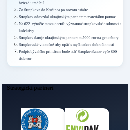
hviezd i tradícií
Zo Stropkova do Krušinca po novom asfalte
Stropkov odovzdal ukrajinským partnerom materiálnu pomoc
Na 622. výročie mesta ocenili významné stropkovské osobnosti a
kolektívy
Stropkov daruje ukrajinským partnerom 5000 eur na generátory
Stropkovské vianočné trhy opäť s myšlienkou dobročinnosti
Podpis bývalého primátora bude stáť Stropkovčanov vyše 800
tisíc eur
Strategickí partneri