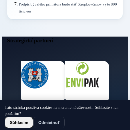
Podpis bývalého primátora bude stáť Stropkovčanov vyše 800
tisíc eur
Strategickí partneri
Táto stránka používa cookies na meranie návštevnosti. Súhlasíte s ich
Obecné noviny
použitím?
© 2026 Všetky práva vyhradené
Súhlasím
Odmietnuť