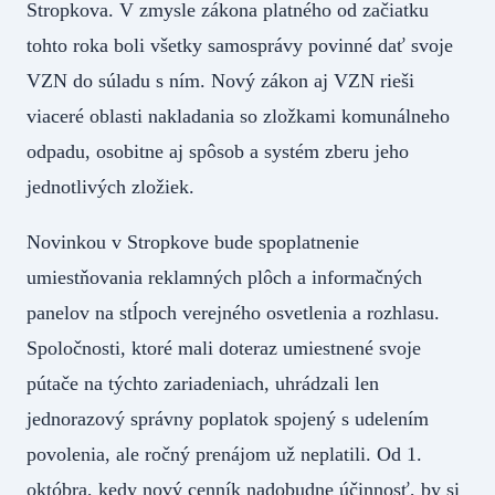
Stropkova. V zmysle zákona platného od začiatku
tohto roka boli všetky samosprávy povinné dať svoje
VZN do súladu s ním. Nový zákon aj VZN rieši
viaceré oblasti nakladania so zložkami komunálneho
odpadu, osobitne aj spôsob a systém zberu jeho
jednotlivých zložiek.
Novinkou v Stropkove bude spoplatnenie
umiestňovania reklamných plôch a informačných
panelov na stĺpoch verejného osvetlenia a rozhlasu.
Spoločnosti, ktoré mali doteraz umiestnené svoje
pútače na týchto zariadeniach, uhrádzali len
jednorazový správny poplatok spojený s udelením
povolenia, ale ročný prenájom už neplatili. Od 1.
októbra, kedy nový cenník nadobudne účinnosť, by si