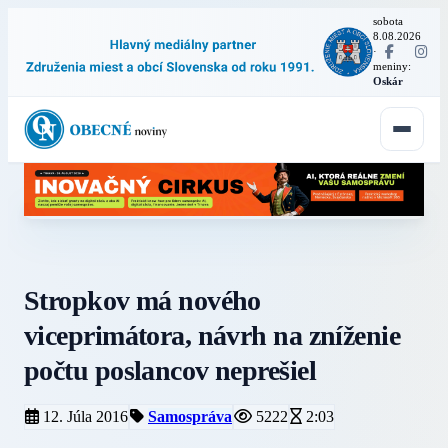
sobota
8.08.2026
·
meniny:
Oskár
Stropkov má nového
viceprimátora, návrh na zníženie
počtu poslancov neprešiel
12. Júla 2016
Samospráva
5222
2:03