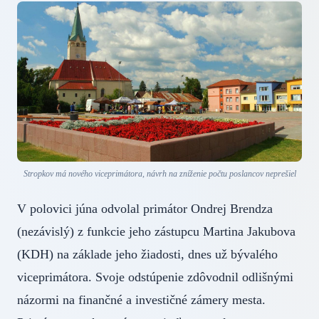
Stropkov má nového viceprimátora, návrh na zníženie počtu poslancov neprešiel
V polovici júna odvolal primátor Ondrej Brendza
(nezávislý) z funkcie jeho zástupcu Martina Jakubova
(KDH) na základe jeho žiadosti, dnes už bývalého
viceprimátora. Svoje odstúpenie zdôvodnil odlišnými
názormi na finančné a investičné zámery mesta.