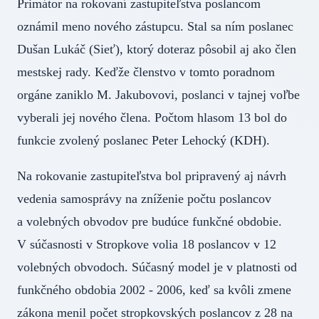
Primátor na rokovaní zastupiteľstva poslancom
oznámil meno nového zástupcu. Stal sa ním poslanec
Dušan Lukáč (Sieť), ktorý doteraz pôsobil aj ako člen
mestskej rady. Keďže členstvo v tomto poradnom
orgáne zaniklo M. Jakubovovi, poslanci v tajnej voľbe
vyberali jej nového člena. Počtom hlasom 13 bol do
funkcie zvolený poslanec Peter Lehocký (KDH).
Na rokovanie zastupiteľstva bol pripravený aj návrh
vedenia samosprávy na zníženie počtu poslancov
a volebných obvodov pre budúce funkčné obdobie.
V súčasnosti v Stropkove volia 18 poslancov v 12
volebných obvodoch. Súčasný model je v platnosti od
funkčného obdobia 2002 - 2006, keď sa kvôli zmene
zákona menil počet stropkovských poslancov z 28 na