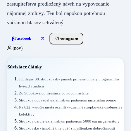
zastupiteľstva predložený návrh na vypovedanie
nájomnej zmluvy. Ten bol napokon potrebnou
väčšinou hlasov schválený.
Instagram
Facebook
(nov)
Súvisiace články
Jubilejný 30. stropkovský jarmok prinesie bohatý program plný
hviezd i tradícií
Zo Stropkova do Krušinca po novom asfalte
Stropkov odovzdal ukrajinským partnerom materiálnu pomoc
Na 622. výročie mesta ocenili významné stropkovské osobnosti a
kolektívy
Stropkov daruje ukrajinským partnerom 5000 eur na generátory
Stropkovské vianočné trhy opäť s myšlienkou dobročinnosti