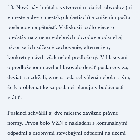
18. Nový návrh rátal s vytvorením piatich obvodov (tri
v meste a dve v mestských častiach) a znížením počtu
poslancov na pätnásť. V diskusii padlo viacero
predstáv na zmenu volebných obvodov a odznel aj
názor za ich súčasné zachovanie, alternatívny
konkrétny návrh však nebol predložený. V hlasovaní
o predloženom návrhu hlasovalo deväť poslancov za,
deviati sa zdržali, zmena teda schválená nebola s tým,
že k problematike sa poslanci plánujú v budúcnosti
vrátiť.
Poslanci schválili aj dve miestne záväzné právne
normy. Prvou bolo VZN o nakladaní s komunálnymi
odpadmi a drobnými stavebnými odpadmi na území