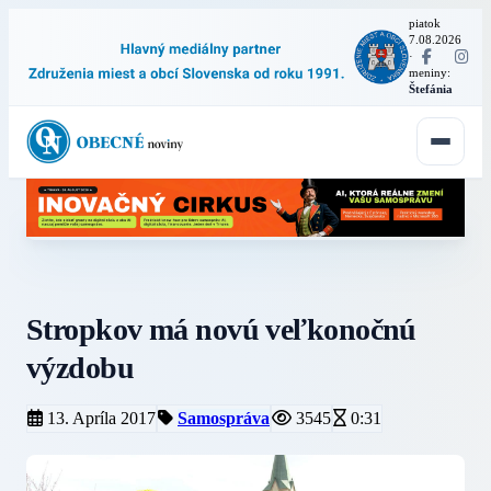
piatok
7.08.2026
·
meniny:
Štefánia
Stropkov má novú veľkonočnú
výzdobu
13. Apríla 2017
Samospráva
3545
0:31