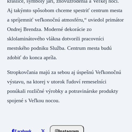
kraslice, symboly jari, znovuzrodenia a Veľkej noci.
Aj takýmto spôsobom chceme spestriť centrum mesta
a spríjemniť veľkonočnú atmosféru,“ uviedol primátor
Ondrej Brendza. Moderné dekorácie zo
sklolaminátového vlákna dotvorili pracovníci
mestského podniku Služba. Centrum mesta budú
zdobiť do konca apríla.
Stropkovčania majú za sebou aj úspešnú Veľkonočnú
výstavu, na ktorej v utorok ľudoví remeselníci
ponúkali rozličné výrobky a potravinárske produkty
spojené s Veľkou nocou.
Instagram
Facebook