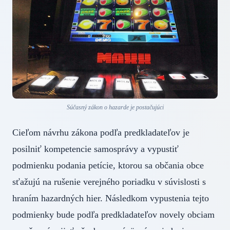
Súčasný zákon o hazarde je postačujúci
Cieľom návrhu zákona podľa predkladateľov je
posilniť kompetencie samosprávy a vypustiť
podmienku podania petície, ktorou sa občania obce
sťažujú na rušenie verejného poriadku v súvislosti s
hraním hazardných hier. Následkom vypustenia tejto
podmienky bude podľa predkladateľov novely obciam