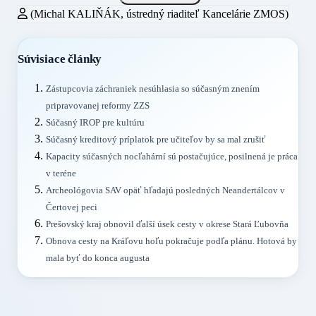
(Michal KALIŇÁK, ústredný riaditeľ Kancelárie ZMOS)
Súvisiace články
Zástupcovia záchraniek nesúhlasia so súčasným znením
pripravovanej reformy ZZS
Súčasný IROP pre kultúru
Súčasný kreditový príplatok pre učiteľov by sa mal zrušiť
Kapacity súčasných nocľahární sú postačujúce, posilnená je práca
v teréne
Archeológovia SAV opäť hľadajú posledných Neandertálcov v
Čertovej peci
Prešovský kraj obnovil ďalší úsek cesty v okrese Stará Ľubovňa
Obnova cesty na Kráľovu hoľu pokračuje podľa plánu. Hotová by
mala byť do konca augusta