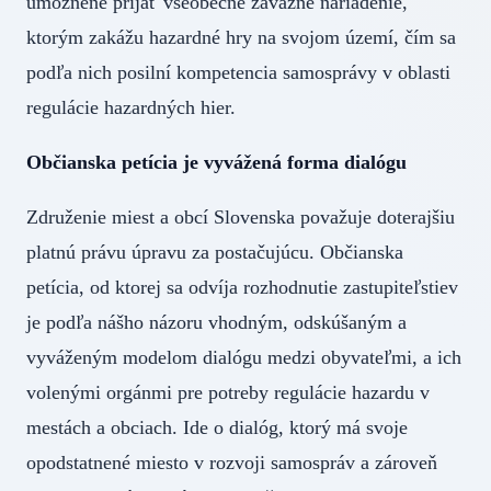
umožnené prijať všeobecne záväzné nariadenie,
ktorým zakážu hazardné hry na svojom území, čím sa
podľa nich posilní kompetencia samosprávy v oblasti
regulácie hazardných hier.
Občianska petícia je vyvážená forma dialógu
Združenie miest a obcí Slovenska považuje doterajšiu
platnú právu úpravu za postačujúcu. Občianska
petícia, od ktorej sa odvíja rozhodnutie zastupiteľstiev
je podľa nášho názoru vhodným, odskúšaným a
vyváženým modelom dialógu medzi obyvateľmi, a ich
volenými orgánmi pre potreby regulácie hazardu v
mestách a obciach. Ide o dialóg, ktorý má svoje
opodstatnené miesto v rozvoji samospráv a zároveň