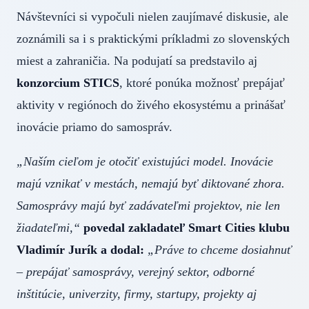
Návštevníci si vypočuli nielen zaujímavé diskusie, ale
zoznámili sa i s praktickými príkladmi zo slovenských
miest a zahraničia. Na podujatí sa predstavilo aj
konzorcium STICS
, ktoré ponúka možnosť prepájať
aktivity v regiónoch do živého ekosystému a prinášať
inovácie priamo do samospráv.
„Naším cieľom je otočiť existujúci model. Inovácie
majú vznikať v mestách, nemajú byť diktované zhora.
Samosprávy majú byť zadávateľmi projektov, nie len
žiadateľmi,“
povedal zakladateľ Smart Cities klubu
Vladimír Jurík a dodal:
„Práve to chceme dosiahnuť
– prepájať samosprávy, verejný sektor, odborné
inštitúcie, univerzity, firmy, startupy, projekty aj