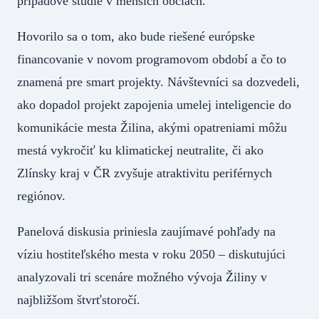
prípadové štúdie v menších obciach.
Hovorilo sa o tom, ako bude riešené európske
financovanie v novom programovom období a čo to
znamená pre smart projekty. Návštevníci sa dozvedeli,
ako dopadol projekt zapojenia umelej inteligencie do
komunikácie mesta Žilina, akými opatreniami môžu
mestá vykročiť ku klimatickej neutralite, či ako
Zlínsky kraj v ČR zvyšuje atraktivitu periférnych
regiónov.
Panelová diskusia priniesla zaujímavé pohľady na
víziu hostiteľského mesta v roku 2050 – diskutujúci
analyzovali tri scenáre možného vývoja Žiliny v
najbližšom štvrťstoročí.