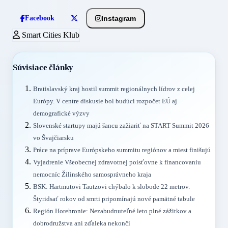
Instagram
Facebook
Smart Cities Klub
Súvisiace články
Bratislavský kraj hostil summit regionálnych lídrov z celej
Európy. V centre diskusie bol budúci rozpočet EÚ aj
demografické výzvy
Slovenské startupy majú šancu zažiariť na START Summit 2026
vo Švajčiarsku
Práce na príprave Európskeho summitu regiónov a miest finišujú
Vyjadrenie Všeobecnej zdravotnej poisťovne k financovaniu
nemocníc Žilinského samosprávneho kraja
BSK: Hartmutovi Tautzovi chýbalo k slobode 22 metrov.
Štyridsať rokov od smrti pripomínajú nové pamätné tabule
Región Horehronie: Nezabudnuteľné leto plné zážitkov a
dobrodružstva ani zďaleka nekončí