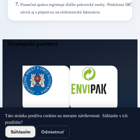
Finančná správa registruje ďalšie právnické osoby: Pridelenie DIČ
súvisí aj s prípravou na elektronickú fakturáciu
Strategickí partneri
Táto stránka používa cookies na meranie návštevnosti. Súhlasíte s ich
Obecné noviny
použitím?
© 2026 Všetky práva vyhradené
Súhlasím
Odmietnuť