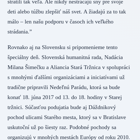
stratili tak veľa. Ale nikdy nestrácajú sny pre svoje
deti alebo túžbu zlepšiť náš svet. A žiadajú za to tak
málo – len našu podporu v časoch ich veľkého
strádania.”
Rovnako aj na Slovensku si pripomenieme tento
špeciálny deň. Slovenská humanitná rada, Nadácia
Milana Šimečku a Aliancia Stará Tržnica v spolupráci
s mnohými ďalšími organizáciami a iniciatívami už
tradične pripravili Nedeľnú Parádu, ktorá sa bude
konať 18. júna 2017 od 13. do 18. hodiny v Starej
tržnici. Súčasťou podujatia bude aj Dáždnikový
pochod ulicami Starého mesta, ktorý sa v Bratislave
uskutoční už po šiesty raz. Podobné pochody sa
organizujú v mnohých mestách Európy od roku 2010.