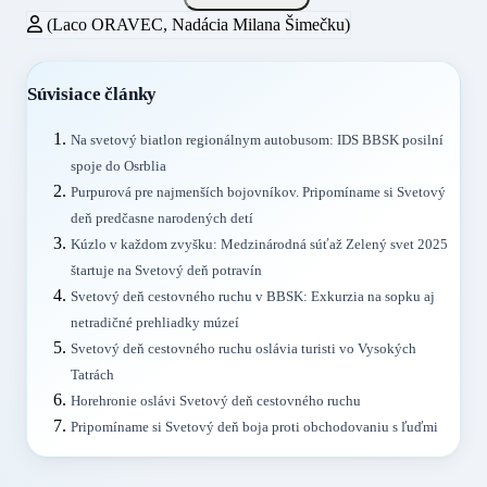
(Laco ORAVEC, Nadácia Milana Šimečku)
Súvisiace články
Na svetový biatlon regionálnym autobusom: IDS BBSK posilní
spoje do Osrblia
Purpurová pre najmenších bojovníkov. Pripomíname si Svetový
deň predčasne narodených detí
Kúzlo v každom zvyšku: Medzinárodná súťaž Zelený svet 2025
štartuje na Svetový deň potravín
Svetový deň cestovného ruchu v BBSK: Exkurzia na sopku aj
netradičné prehliadky múzeí
Svetový deň cestovného ruchu oslávia turisti vo Vysokých
Tatrách
Horehronie oslávi Svetový deň cestovného ruchu
Pripomíname si Svetový deň boja proti obchodovaniu s ľuďmi