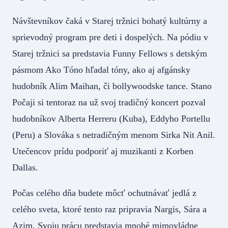
Návštevníkov čaká v Starej tržnici bohatý kultúrny a
sprievodný program pre deti i dospelých. Na pódiu v
Starej tržnici sa predstavia Funny Fellows s detským
pásmom Ako Tóno hľadal tóny, ako aj afgánsky
hudobník Alim Maihan, či bollywoodske tance. Stano
Počaji si tentoraz na už svoj tradičný koncert pozval
hudobníkov Alberta Herreru (Kuba), Eddyho Portellu
(Peru) a Slováka s netradičným menom Sirka Nit Anil.
Utečencov prídu podporiť aj muzikanti z Korben
Dallas.
Počas celého dňa budete môcť ochutnávať jedlá z
celého sveta, ktoré tento raz pripravia Nargis, Sára a
Azim. Svoju prácu predstavia mnohé mimovládne