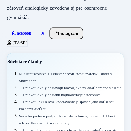
zároveň analogicky zavedená aj pre osemročné
gymnáziá.
Instagram
Facebook
(TASR)
Súvisiace články
Minister školstva T. Drucker otvoril novú materskú školu v
Smižanoch
T. Drucker: Školy dostávajú návod, ako zvládať náročné situácie
T. Drucker: Školy dostanú najmodernejšie učebnice
T. Drucker: Inkluzívne vzdelávanie je spôsob, ako dať šancu
každému dieťaťu
Sociálni partneri podporili školské reformy, minister T. Drucker
ich predloží na rokovanie vlády
T. Drucker: Škody v rámci rezortu školstva sú zatiaľ v sume 400-