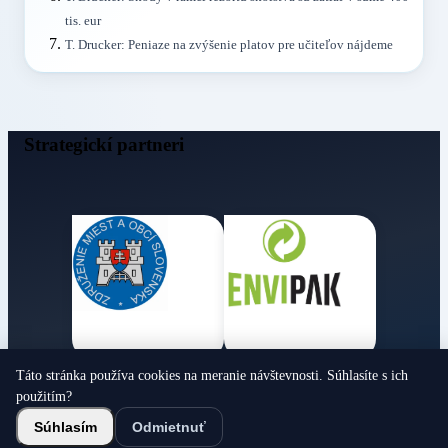
tis. eur
T. Drucker: Peniaze na zvýšenie platov pre učiteľov nájdeme
Strategickí partneri
Táto stránka používa cookies na meranie návštevnosti. Súhlasíte s ich
Obecné noviny
použitím?
© 2026 Všetky práva vyhradené
Súhlasím
Odmietnuť