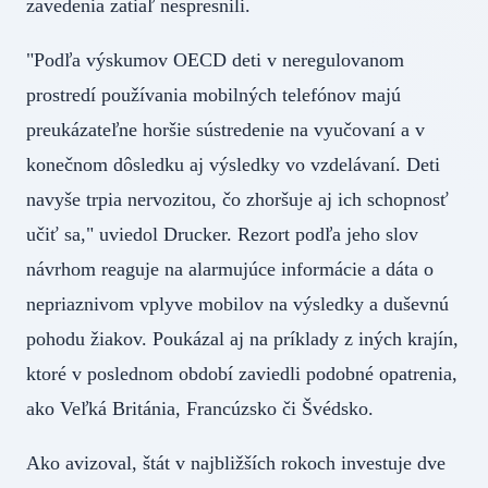
zavedenia zatiaľ nespresnili.
"Podľa výskumov OECD deti v neregulovanom
prostredí používania mobilných telefónov majú
preukázateľne horšie sústredenie na vyučovaní a v
konečnom dôsledku aj výsledky vo vzdelávaní. Deti
navyše trpia nervozitou, čo zhoršuje aj ich schopnosť
učiť sa," uviedol Drucker. Rezort podľa jeho slov
návrhom reaguje na alarmujúce informácie a dáta o
nepriaznivom vplyve mobilov na výsledky a duševnú
pohodu žiakov. Poukázal aj na príklady z iných krajín,
ktoré v poslednom období zaviedli podobné opatrenia,
ako Veľká Británia, Francúzsko či Švédsko.
Ako avizoval, štát v najbližších rokoch investuje dve