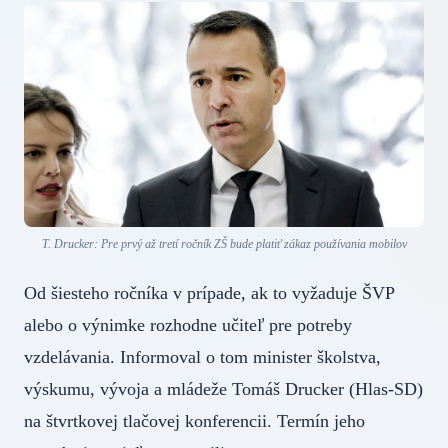
T. Drucker: Pre prvý až tretí ročník ZŠ bude platiť zákaz používania mobilov
Od šiesteho ročníka v prípade, ak to vyžaduje ŠVP
alebo o výnimke rozhodne učiteľ pre potreby
vzdelávania. Informoval o tom minister školstva,
výskumu, vývoja a mládeže Tomáš Drucker (Hlas-SD)
na štvrtkovej tlačovej konferencii. Termín jeho