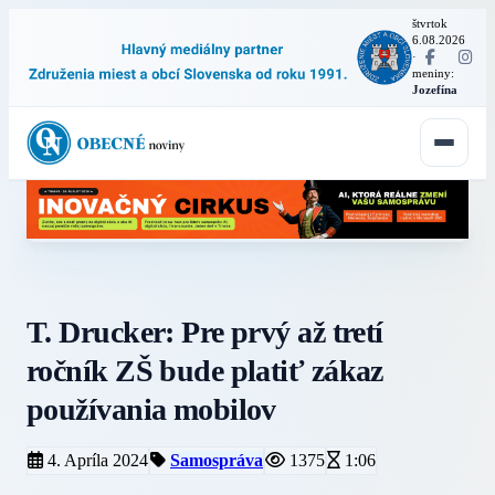
štvrtok
6.08.2026
·
meniny:
Jozefína
T. Drucker: Pre prvý až tretí
ročník ZŠ bude platiť zákaz
používania mobilov
4. Apríla 2024
Samospráva
1375
1:06