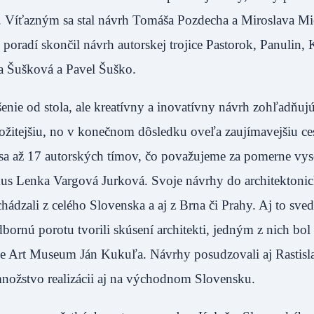
. Víťazným sa stal návrh Tomáša Pozdecha a Miroslava Mi
 poradí skončil návrh autorskej trojice Pastorok, Panulin,
Eva Šušková a Pavel Šuško.
enie od stola, ale kreatívny a inovatívny návrh zohľadňuj
zložitejšiu, no v konečnom dôsledku oveľa zaujímavejšiu ce
o sa až 17 autorských tímov, čo považujeme za pomerne vys
us Lenka Vargová Jurková. Svoje návrhy do architektonic
ichádzali z celého Slovenska a aj z Brna či Prahy. Aj to sve
bornú porotu tvorili skúsení architekti, jedným z nich bol 
e Art Museum Ján Kukuľa. Návrhy posudzovali aj Rastisl
nožstvo realizácii aj na východnom Slovensku.