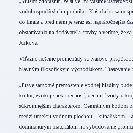
„Musím zdôrazniť, že si veľmi vážime ústretovos
vodohospodárskeho podniku, Košického samospráv
do finále a pred nami je teraz asi najnáročnejšia č
obstarávania na dodávateľa stavby a veríme, že s
Jurková.
Víťazné riešenie promenády sa tvarovo prispôsobuj
hlavným filozofickým východiskom. Trasovanie b
„Práve samotné premostenie vodnej hladiny bude 
kruhu, evokuje nekonečnosť, večnosť vody v kraj
súkromnejším charakterom. Centrálnym bodom pro
medzi umelou vodnom plochou – kúpaliskom – a
dominantným materiálom na vybudovanie promená