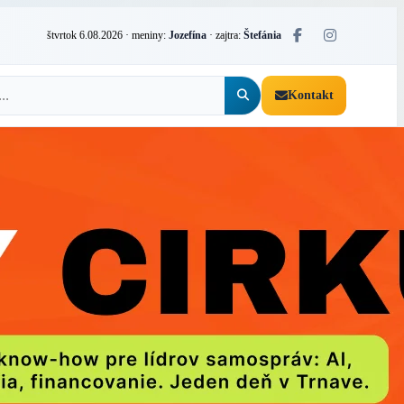
štvrtok 6.08.2026
· meniny:
Jozefína
· zajtra:
Štefánia
Kontakt