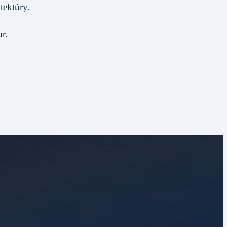
tektúry.
r.