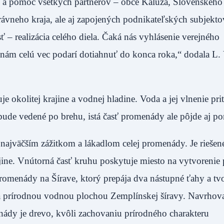
ť a pomoc všetkých partnerov – obce Kaluža, Slovenského
neho kraja, ale aj zapojených podnikateľských subjekto
asť – realizácia celého diela. Čaká nás vyhlásenie verejného
a nám celú vec podarí dotiahnuť do konca roka,“ dodala L.
e okolitej krajine a vodnej hladine. Voda a jej vlnenie pr
ude vedené po brehu, istá časť promenády ale pôjde aj p
najväčším zážitkom a lákadlom celej promenády. Je riešen
ine. Vnútorná časť kruhu poskytuje miesto na vytvorenie 
menády na Šírave, ktorý prepája dva nástupné ťahy a tvo
 prírodnou vodnou plochou Zemplínskej šíravy. Navrho
dy je drevo, kvôli zachovaniu prírodného charakteru