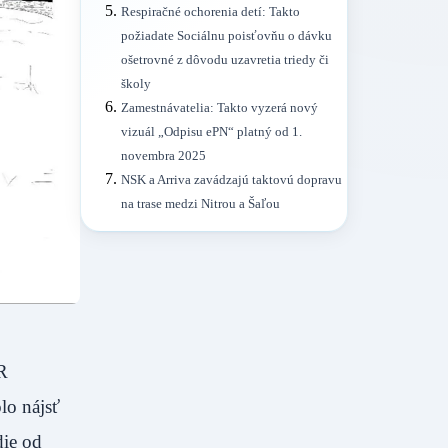
Respiračné ochorenia detí: Takto
požiadate Sociálnu poisťovňu o dávku
ošetrovné z dôvodu uzavretia triedy či
školy
Zamestnávatelia: Takto vyzerá nový
vizuál „Odpisu ePN“ platný od 1.
novembra 2025
NSK a Arriva zavádzajú taktovú dopravu
na trase medzi Nitrou a Šaľou
R
lo nájsť
die od