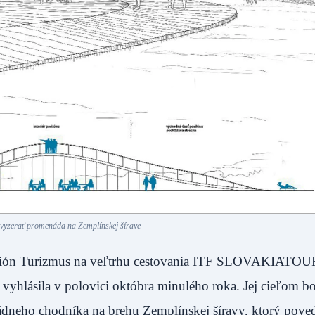
 vyzerať promenáda na Zemplínskej šírave
Región Turizmus na veľtrhu cestovania ITF SLOVAKIATOU
vyhlásila v polovici októbra minulého roka. Jej cieľom bo
enádneho chodníka na brehu Zemplínskej šíravy, ktorý pove