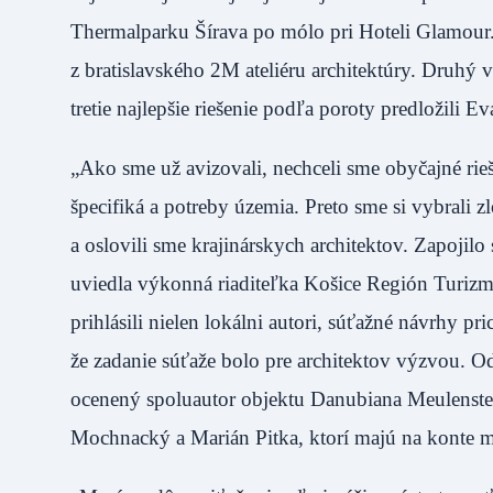
Thermalparku Šírava po mólo pri Hoteli Glamour
z bratislavského 2M ateliéru architektúry. Druhý v
tretie najlepšie riešenie podľa poroty predložili 
„Ako sme už avizovali, nechceli sme obyčajné rieš
špecifiká a potreby územia. Preto sme si vybrali 
a oslovili sme krajinárskych architektov. Zapojil
uviedla výkonná riaditeľka Košice Región Turizm
prihlásili nielen lokálni autori, súťažné návrhy pr
že zadanie súťaže bolo pre architektov výzvou. Od
ocenený spoluautor objektu Danubiana Meulenste
Mochnacký a Marián Pitka, ktorí majú na konte m