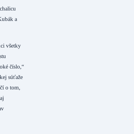
chalicu
 Kubák a
úci všetky
stu
oké číslo,“
kej súťaže
dčí o tom,
aj
av