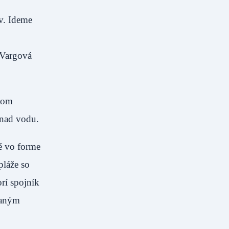
v. Ideme
 Vargová
itom
onad vodu.
é vo forme
pláže so
rí spojník
vaným