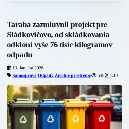
Taraba zazmluvnil projekt pre
Sládkovičovo, od skládkovania
odkloní vyše 76 tisíc kilogramov
odpadu
13. Januára 2026
Samospráva
Odpady
Životné prostredie
538
1:10