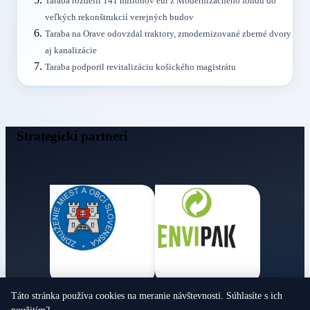
Taraba rozdelil 141 miliónov eur z Modernizačného fondu do
veľkých rekonštrukcií verejných budov
Taraba na Orave odovzdal traktory, zmodernizované zberné dvory
aj kanalizácie
Taraba podporil revitalizáciu košického magistrátu
Strategickí partneri
Táto stránka používa cookies na meranie návštevnosti. Súhlasíte s ich
Obecné noviny