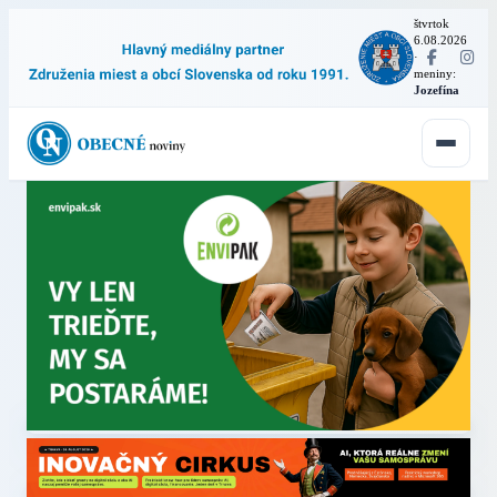
štvrtok
6.08.2026
·
meniny:
Jozefína