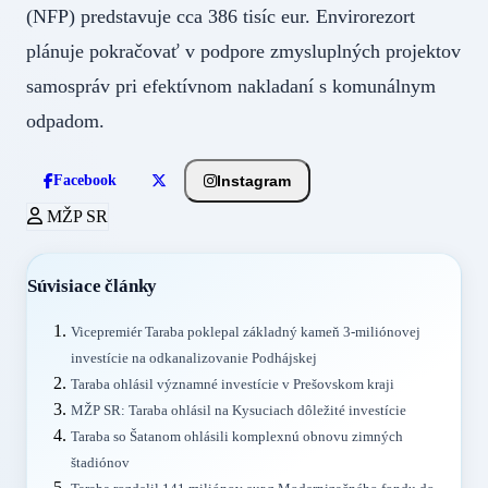
(NFP) predstavuje cca 386 tisíc eur. Envirorezort
plánuje pokračovať v podpore zmysluplných projektov
samospráv pri efektívnom nakladaní s komunálnym
odpadom.
Instagram
Facebook
MŽP SR
Súvisiace články
Vicepremiér Taraba poklepal základný kameň 3-miliónovej
investície na odkanalizovanie Podhájskej
Taraba ohlásil významné investície v Prešovskom kraji
MŽP SR: Taraba ohlásil na Kysuciach dôležité investície
Taraba so Šatanom ohlásili komplexnú obnovu zimných
štadiónov