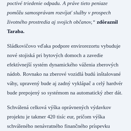
poctivé triedenie odpadu. A práve tieto peniaze
pomôžu samosprávam rozvíjať služby v prospech
životného prostredia aj svojich občanov,“
zdôraznil
Taraba.
Sládkovičovo vďaka podpore envirorezortu vybuduje
nové stojiská pri bytových domoch a zavedie
efektívnejší systém dynamického váženia zberových
nádob. Rovnako na zberové vozidlá budú inštalované
váhy, upravený bude aj zadný vyklápač a celý hardvér
bude prepojený so systémom na automatický zber dát.
Schválená celková výška oprávnených výdavkov
projektu je takmer 420 tisíc eur, pričom výška
schváleného nenávratného finančného príspevku