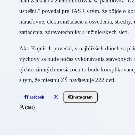
nám zatekalo a znehodnocovala sa palubovka. Už as
úspešní," povedal pre TASR s tým, že pôjde o ko
náraďovne, elektroinštalácie a osvetlenia, strechy
zariadenia, zdravotechniky a inžinierskych sietí.
Ako Kujnisch povedal, v najbližších dňoch sa plán
výchovy sa bude počas vykonávania stavebných pr
týchto zimných mesiacoch to bude komplikovanejš
s tým, že miestnu ZŠ navštevuje 222 detí.
Instagram
Facebook
(tasr)