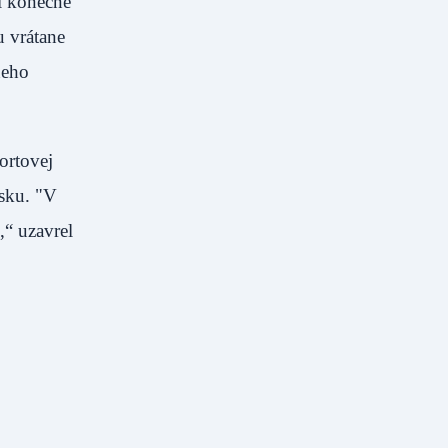
li konečne
u vrátane
neho
ortovej
sku. "V
“ uzavrel