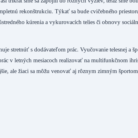
i trikrát sme sa zapojili do rôznych výziev, teraz sme bo
mpletnú rekonštrukciu. Týkať sa bude cvičebného priestor
, ústredného kúrenia a vykurovacích telies či obnovy sociál
uje stretnúť s dodávateľom prác. Vyučovanie telesnej a šp
ác v letných mesiacoch realizovať na multifunkčnom ihri
ie, ale žiaci sa môžu venovať aj rôznym zimným športom,