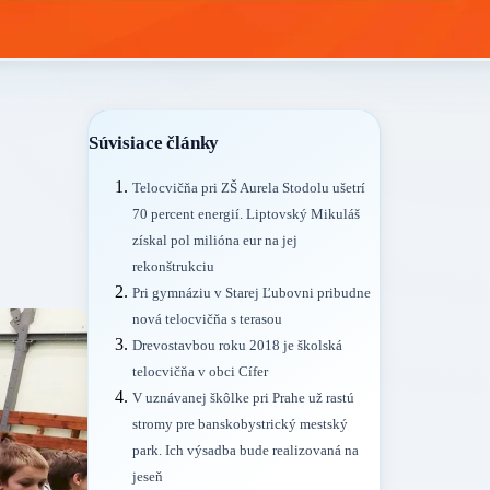
Súvisiace články
Telocvičňa pri ZŠ Aurela Stodolu ušetrí
70 percent energií. Liptovský Mikuláš
získal pol milióna eur na jej
rekonštrukciu
Pri gymnáziu v Starej Ľubovni pribudne
nová telocvičňa s terasou
Drevostavbou roku 2018 je školská
telocvičňa v obci Cífer
V uznávanej škôlke pri Prahe už rastú
stromy pre banskobystrický mestský
park. Ich výsadba bude realizovaná na
jeseň