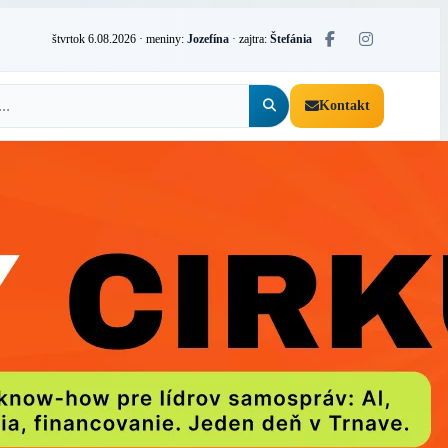
štvrtok 6.08.2026
· meniny:
Jozefína
· zajtra:
Štefánia
Kontakt