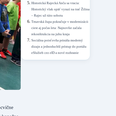
Historická Rajecká Anča sa vracia:
Historický vlak opäť vyrazí na trať Žilina
– Rajec už túto sobotu
Trnavská župa pokračuje v modernizácii
ciest aj počas leta: Najnovšie začala
rekonštrukcia na juhu kraja
Sociálna poisťovňa prináša moderný
dizajn a jednoduchší prístup do portálu
eSlužieb cez eID a nové rozhranie
ocvične