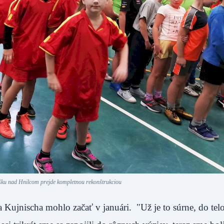
šku nad Hnilcom prejde kompletnou rekonštrukciou
a Kujnischa mohlo začať v januári. "Už je to súrne, do tel