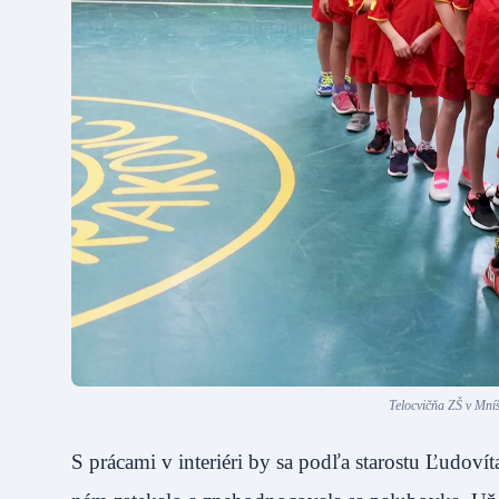
Telocvičňa ZŠ v Mní
S prácami v interiéri by sa podľa starostu Ľudovít