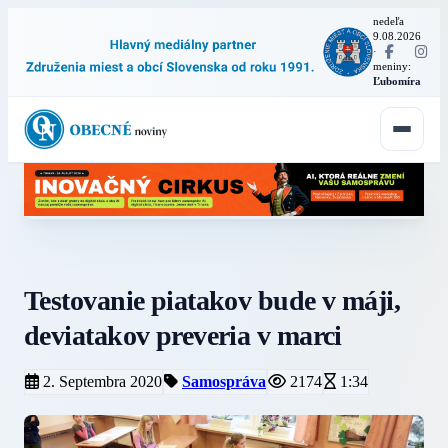
nedeľa
9.08.2026
·
meniny:
Ľubomíra
Testovanie piatakov bude v máji,
deviatakov preveria v marci
2. Septembra 2020
Samospráva
2174
1:34