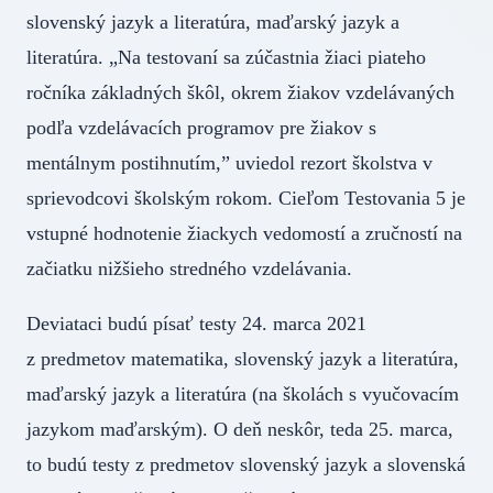
slovenský jazyk a literatúra, maďarský jazyk a
literatúra. „Na testovaní sa zúčastnia žiaci piateho
ročníka základných škôl, okrem žiakov vzdelávaných
podľa vzdelávacích programov pre žiakov s
mentálnym postihnutím,” uviedol rezort školstva v
sprievodcovi školským rokom. Cieľom Testovania 5 je
vstupné hodnotenie žiackych vedomostí a zručností na
začiatku nižšieho stredného vzdelávania.
Deviataci budú písať testy 24. marca 2021
z predmetov matematika, slovenský jazyk a literatúra,
maďarský jazyk a literatúra (na školách s vyučovacím
jazykom maďarským). O deň neskôr, teda 25. marca,
to budú testy z predmetov slovenský jazyk a slovenská