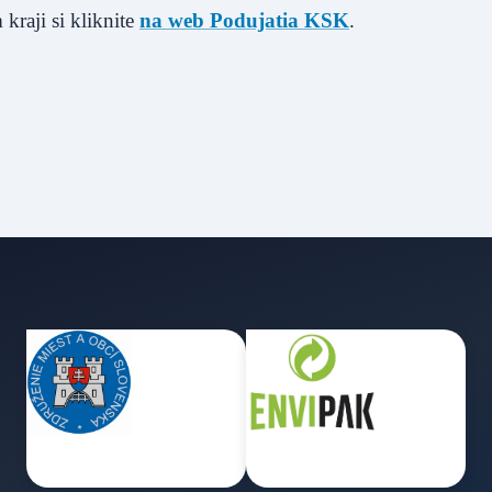
kraji si kliknite
na web Podujatia KSK
.