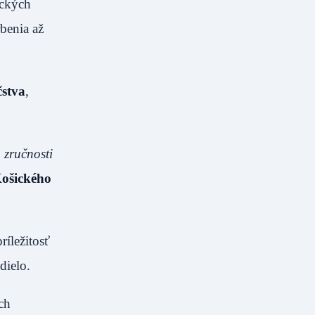
ických
benia až
čstva
,
 zručnosti
Košického
íležitosť
dielo.
ch