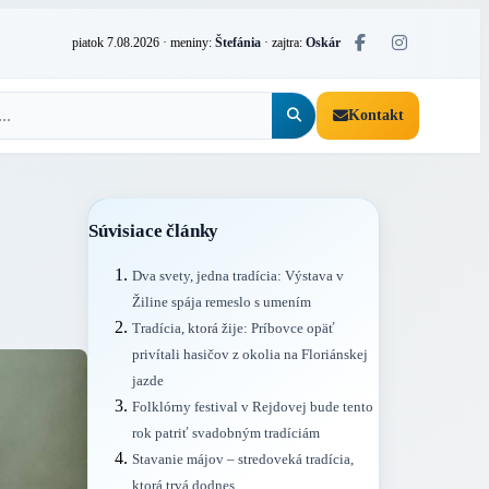
piatok 7.08.2026
· meniny:
Štefánia
· zajtra:
Oskár
Kontakt
Súvisiace články
Dva svety, jedna tradícia: Výstava v
Žiline spája remeslo s umením
Tradícia, ktorá žije: Príbovce opäť
privítali hasičov z okolia na Floriánskej
jazde
Folklórny festival v Rejdovej bude tento
rok patriť svadobným tradíciám
Stavanie májov – stredoveká tradícia,
ktorá trvá dodnes