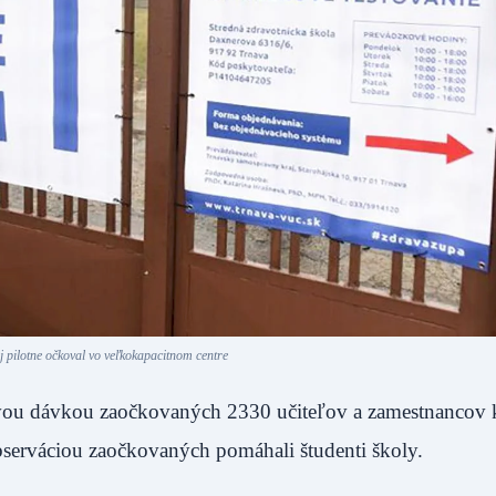
j pilotne očkoval vo veľkokapacitnom centre
ou dávkou zaočkovaných 2330 učiteľov a zamestnancov kr
observáciou zaočkovaných pomáhali študenti školy.