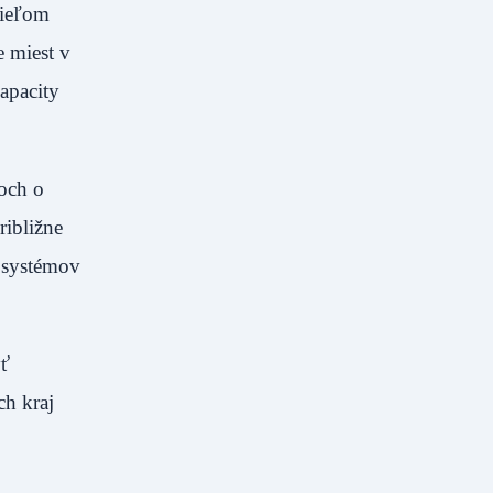
Cieľom
e miest v
apacity
coch o
ribližne
h systémov
yť
ch kraj