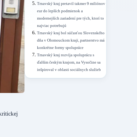
Trnavský kraj pretavil takmer 9 miliónov
eur do lepších podmienok a
modernejších zariadení pre tých, ktorí to
najviac potrebujú
Trnavský kraj bol súčasťou Slovenského
dňa v Olomouckom kraji, partnerstvo má
konkrétne formy spolupráce
Trnavský kraj rozvíja spoluprácu s
ďalším českým krajom, na Vysočine sa
inšpiroval v oblasti sociálnych služieb
itickej