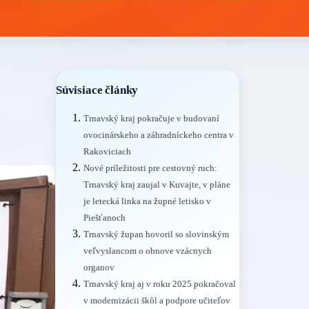
Súvisiace články
Trnavský kraj pokračuje v budovaní
ovocinárskeho a záhradníckeho centra v
Rakoviciach
Nové príležitosti pre cestovný ruch:
Trnavský kraj zaujal v Kuvajte, v pláne
je letecká linka na župné letisko v
Piešťanoch
Trnavský župan hovoril so slovinským
veľvyslancom o obnove vzácnych
organov
Trnavský kraj aj v roku 2025 pokračoval
v modernizácii škôl a podpore učiteľov