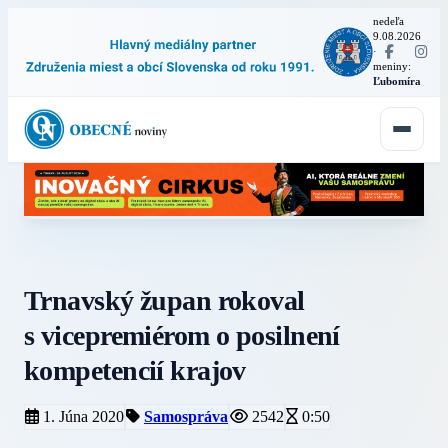
nedeľa
9.08.2026
·
meniny:
Ľubomíra
Trnavský župan rokoval
s vicepremiérom o posilnení
kompetencií krajov
1. Júna 2020
Samospráva
2542
0:50