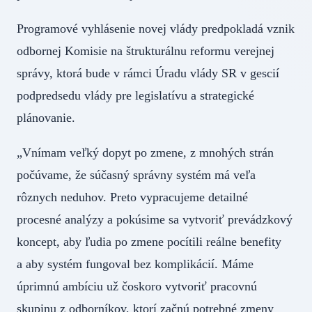
Programové vyhlásenie novej vlády predpokladá vznik
odbornej Komisie na štrukturálnu reformu verejnej
správy, ktorá bude v rámci Úradu vlády SR v gescií
podpredsedu vlády pre legislatívu a strategické
plánovanie.
„Vnímam veľký dopyt po zmene, z mnohých strán
počúvame, že súčasný správny systém má veľa
rôznych neduhov. Preto vypracujeme detailné
procesné analýzy a pokúsime sa vytvoriť prevádzkový
koncept, aby ľudia po zmene pocítili reálne benefity
a aby systém fungoval bez komplikácií. Máme
úprimnú ambíciu už čoskoro vytvoriť pracovnú
skupinu z odborníkov, ktorí začnú potrebné zmeny