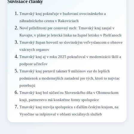
Súvisiace články
Trnavský kraj pokračuje v budovaní ovocinárskeho a
záhradníckeho centra v Rakoviciach
Nové príležitosti pre cestovný ruch: Trnavský kraj zaujal v
Kuvajte, v pláne je letecká linka na župné letisko v Piešťanoch
Trnavský župan hovoril so slovinským veľvyslancom o obnove
vzácnych organov
Trnavský kraj aj v roku 2025 pokračoval v modernizácii škôl a
podpore učiteľov
Trnavský kraj pretavil takmer 9 miliónov eur do lepších
podmienok a modernejších zariadení pre tých, ktorí to najviac
potrebujú
Trnavský kraj bol súčasťou Slovenského dňa v Olomouckom
kraji, partnerstvo má konkrétne formy spolupráce
Trnavský kraj rozvíja spoluprácu s ďalším českým krajom, na
Vysočine sa inšpiroval v oblasti sociálnych služieb