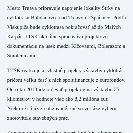
Mesto Trnava pripravuje napojenie lokality Štrky na
cyklotrasu Bohdanovce nad Trnavou - Špačince. Podľa
Viskupiča bude cyklotrasa pokračovať až do Malých
Karpát. TTSK aktuálne spracováva projektovú
dokumentáciu na úsek medzi Klčovanmi, Bolerázom a
Smolenicami.
TTSK realizuje aj vlastné projekty výstavby cyklotrás,
pričom veľkú časť z nich spolufinancuje z eurofondov.
Od roku 2018 ide o deväť projektov na výstavbu 35
kilometrov v hodnote viac ako 8,2 milióna eur.
Niektoré sú už zrealizované, iné sú vo fáze výberu
zhotoviteľa stavebných prác.
Koncom mája tohto roka otvoril kraj 3,6-kilometrový