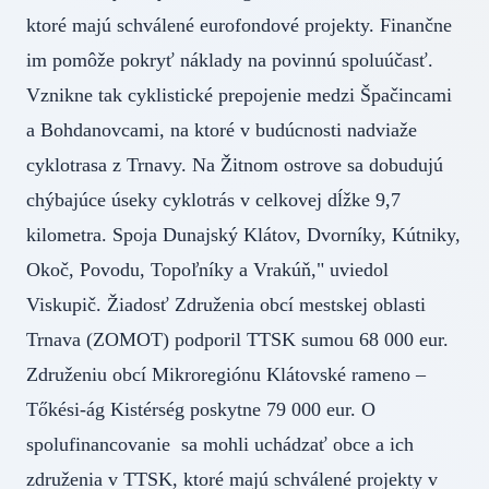
ktoré majú schválené eurofondové projekty. Finančne
im pomôže pokryť náklady na povinnú spoluúčasť.
Vznikne tak cyklistické prepojenie medzi Špačincami
a Bohdanovcami, na ktoré v budúcnosti nadviaže
cyklotrasa z Trnavy. Na Žitnom ostrove sa dobudujú
chýbajúce úseky cyklotrás v celkovej dĺžke 9,7
kilometra. Spoja Dunajský Klátov, Dvorníky, Kútniky,
Okoč, Povodu, Topoľníky a Vrakúň," uviedol
Viskupič. Žiadosť Združenia obcí mestskej oblasti
Trnava (ZOMOT) podporil TTSK sumou 68 000 eur.
Združeniu obcí Mikroregiónu Klátovské rameno –
Tőkési-ág Kistérség poskytne 79 000 eur. O
spolufinancovanie sa mohli uchádzať obce a ich
združenia v TTSK, ktoré majú schválené projekty v