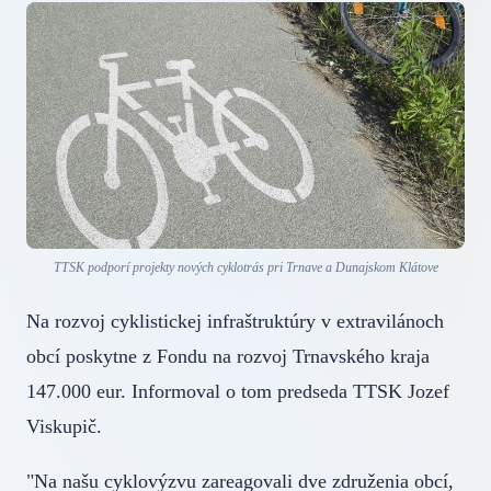
TTSK podporí projekty nových cyklotrás pri Trnave a Dunajskom Klátove
Na rozvoj cyklistickej infraštruktúry v extravilánoch
obcí poskytne z Fondu na rozvoj Trnavského kraja
147.000 eur. Informoval o tom predseda TTSK Jozef
Viskupič.
"Na našu cyklovýzvu zareagovali dve združenia obcí,