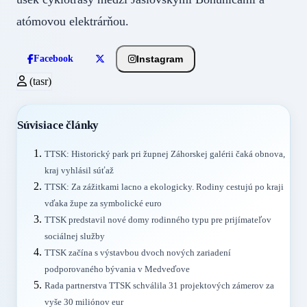
atómovou elektrárňou.
Instagram
Facebook
(tasr)
Súvisiace články
TTSK: Historický park pri župnej Záhorskej galérii čaká obnova,
kraj vyhlásil súťaž
TTSK: Za zážitkami lacno a ekologicky. Rodiny cestujú po kraji
vďaka župe za symbolické euro
TTSK predstavil nové domy rodinného typu pre prijímateľov
sociálnej služby
TTSK začína s výstavbou dvoch nových zariadení
podporovaného bývania v Medveďove
Rada partnerstva TTSK schválila 31 projektových zámerov za
vyše 30 miliónov eur