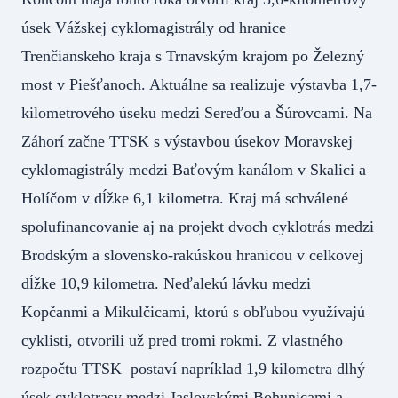
úsek Vážskej cyklomagistrály od hranice
Trenčianskeho kraja s Trnavským krajom po Železný
most v Piešťanoch. Aktuálne sa realizuje výstavba 1,7-
kilometrového úseku medzi Sereďou a Šúrovcami. Na
Záhorí začne TTSK s výstavbou úsekov Moravskej
cyklomagistrály medzi Baťovým kanálom v Skalici a
Holíčom v dĺžke 6,1 kilometra. Kraj má schválené
spolufinancovanie aj na projekt dvoch cyklotrás medzi
Brodským a slovensko-rakúskou hranicou v celkovej
dĺžke 10,9 kilometra. Neďalekú lávku medzi
Kopčanmi a Mikulčicami, ktorú s obľubou využívajú
cyklisti, otvorili už pred tromi rokmi. Z vlastného
rozpočtu TTSK postaví napríklad 1,9 kilometra dlhý
úsek cyklotrasy medzi Jaslovskými Bohunicami a