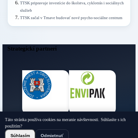
TTSK pripravuje investície do školstva, cyklotrás i sociálnych
služieb
TTSK začal v Trnave budovať nové psycho-sociálne centrum
Strategickí partneri
Táto stránka používa cookies na meranie návštevnosti. Súhlasíte s ich
Obecné noviny
použitím?
© 2026 Všetky práva vyhradené
Súhlasím
Odmietnuť