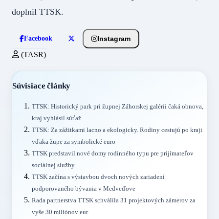
doplnil TTSK.
Instagram
Facebook
(TASR)
Súvisiace články
TTSK: Historický park pri župnej Záhorskej galérii čaká obnova,
kraj vyhlásil súťaž
TTSK: Za zážitkami lacno a ekologicky. Rodiny cestujú po kraji
vďaka župe za symbolické euro
TTSK predstavil nové domy rodinného typu pre prijímateľov
sociálnej služby
TTSK začína s výstavbou dvoch nových zariadení
podporovaného bývania v Medveďove
Rada partnerstva TTSK schválila 31 projektových zámerov za
vyše 30 miliónov eur