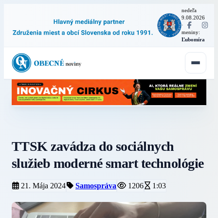
nedeľa
9.08.2026
·
meniny:
Ľubomíra
TTSK zavádza do sociálnych
služieb moderné smart technológie
21. Mája 2024
Samospráva
1206
1:03