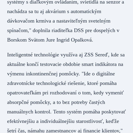
systémy s diaľkovým ovládaním, svietidlá na senzor a
nachádza sa tu aj akvárium s automatickým
dávkovačom krmiva a nastaviteľným svetelným
spínačom," doplnila riaditeľka DSS pre dospelých v
Borskom Svätom Jure Ingrid Opalková.
Inteligentné technológie využíva aj ZSS Sereď, kde sa
aktuálne končí testovacie obdobie smart indikátora na
výmenu inkontinenčnej pomôcky. "Ide o digitálne
zdravotnícke technologické riešenie, ktoré pomáha
opatrovateľkám pri rozhodovaní o tom, kedy vymeniť
absorpčné pomôcky, a to bez potreby častých
manuálnych kontrol. Tento systém pomáha poskytovať
efektívnejšiu a individuálnejšiu starostlivosť, keďže
šetrí čas, námahu zamestnancov aj financie klientov,"