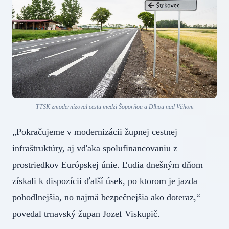
TTSK zmodernizoval cestu medzi Šoporňou a Dlhou nad Váhom
„Pokračujeme v modernizácii župnej cestnej
infraštruktúry, aj vďaka spolufinancovaniu z
prostriedkov Európskej únie. Ľudia dnešným dňom
získali k dispozícii ďalší úsek, po ktorom je jazda
pohodlnejšia, no najmä bezpečnejšia ako doteraz,“
povedal trnavský župan Jozef Viskupič.