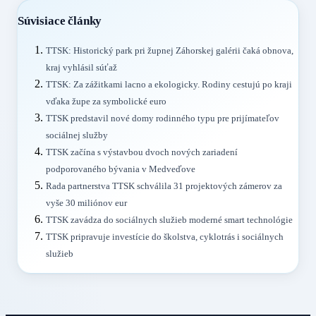
Súvisiace články
TTSK: Historický park pri župnej Záhorskej galérii čaká obnova,
kraj vyhlásil súťaž
TTSK: Za zážitkami lacno a ekologicky. Rodiny cestujú po kraji
vďaka župe za symbolické euro
TTSK predstavil nové domy rodinného typu pre prijímateľov
sociálnej služby
TTSK začína s výstavbou dvoch nových zariadení
podporovaného bývania v Medveďove
Rada partnerstva TTSK schválila 31 projektových zámerov za
vyše 30 miliónov eur
TTSK zavádza do sociálnych služieb moderné smart technológie
TTSK pripravuje investície do školstva, cyklotrás i sociálnych
služieb