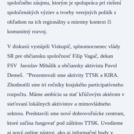
spoločného záujmu, ktorým je spolupráca pri riešení
spoločenských výziev a tvorby verejných politík s
ohľadom na ich regionálny a miestny kontext či
komunitný rozvoj.
V diskusii vystúpili Viskupič, splnomocnenec vlády
SR pre občiansku spoločnosť Filip Vagač, dekan
FSV Jaroslav Mihálik a občiansky aktivista Pavol
Demeš. "Prezentovali sme aktivity TTSK a KIRA.
Zhodnotili sme tri ročníky krajského participatívneho
rozpočtu. Máme ambíciu sa stať kľúčovým aktérom v
sieťovaní lokálnych aktivistov a mimovládneho
sektora. Predstavili sme nové dobrovoľnícke centrum,
ktoré začína fungovať pod záštitou TTSK. Uvedieme
aj nový online nástroj, ako aj informačné body v