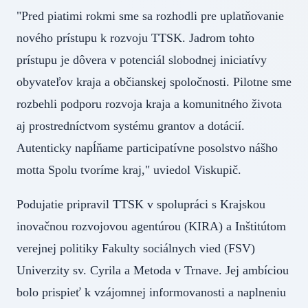
"Pred piatimi rokmi sme sa rozhodli pre uplatňovanie
nového prístupu k rozvoju TTSK. Jadrom tohto
prístupu je dôvera v potenciál slobodnej iniciatívy
obyvateľov kraja a občianskej spoločnosti. Pilotne sme
rozbehli podporu rozvoja kraja a komunitného života
aj prostredníctvom systému grantov a dotácií.
Autenticky napĺňame participatívne posolstvo nášho
motta Spolu tvoríme kraj," uviedol Viskupič.
Podujatie pripravil TTSK v spolupráci s Krajskou
inovačnou rozvojovou agentúrou (KIRA) a Inštitútom
verejnej politiky Fakulty sociálnych vied (FSV)
Univerzity sv. Cyrila a Metoda v Trnave. Jej ambíciou
bolo prispieť k vzájomnej informovanosti a naplneniu