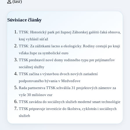
(tasr)
Súvisiace články
TTSK: Historický park pri župnej Záhorskej galérii čaká obnova,
kraj vyhlásil súťaž
TTSK: Za zážitkami lacno a ekologicky. Rodiny cestujú po kraji
vďaka župe za symbolické euro
TTSK predstavil nové domy rodinného typu pre prijímateľov
sociálnej služby
TTSK začína s výstavbou dvoch nových zariadení
podporovaného bývania v Medveďove
Rada partnerstva TTSK schválila 31 projektových zámerov za
vyše 30 miliónov eur
TTSK zavádza do sociálnych služieb moderné smart technológie
TTSK pripravuje investície do školstva, cyklotrás i sociálnych
služieb