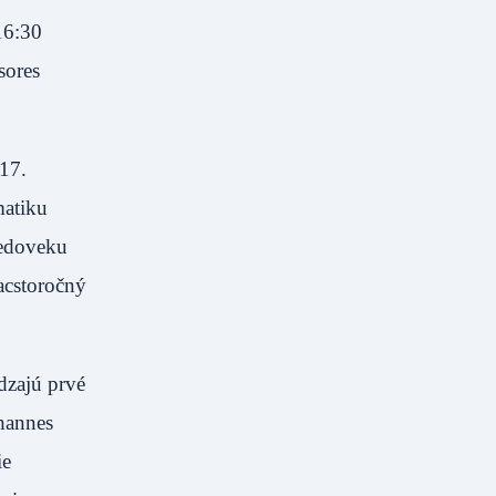
16:30
sores
 17.
matiku
redoveku
acstoročný
dzajú prvé
ohannes
ie