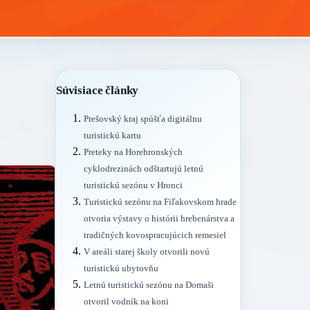
Súvisiace články
Prešovský kraj spúšťa digitálnu
turistickú kartu
Preteky na Horehronských
cyklodrezinách odštartujú letnú
turistickú sezónu v Hronci
Turistickú sezónu na Fiľakovskom hrade
otvoria výstavy o histórii hrebenárstva a
tradičných kovospracujúcich remesiel
V areáli starej školy otvorili novú
turistickú ubytovňu
Letnú turistickú sezónu na Domaši
otvoril vodník na koni