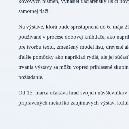
kovových písmen, vynašiel tlačiarenský lis či nov
samotnej tlači.
Na výstave, ktorá bude sprístupnená do 6. mája 2
používané v procese dobovej kníhtlače, ako naprík
pre tvorbu textu, zmenšený model lisu, drevené ale
ďalšie pomôcky ako napríklad rydlá, ale jej súčas
trvania výstavy sa môžu vopred prihlásené skupin
požiadanie.
Od 15. marca očakáva hrad svojich návštevníkov k
pripravených niekoľko zaujímavých výstav, kultúr