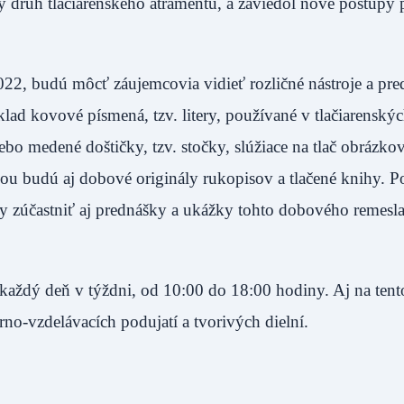
ý druh tlačiarenského atramentu, a zaviedol nové postupy 
022, budú môcť záujemcovia vidieť rozličné nástroje a pre
lad kovové písmená, tzv. litery, používané v tlačiarenskýc
bo medené doštičky, tzv. stočky, slúžiace na tlač obrázkov
ťou budú aj dobové originály rukopisov a tlačené knihy. P
y zúčastniť aj prednášky a ukážky tohto dobového remesla
aždý deň v týždni, od 10:00 do 18:00 hodiny. Aj na tento
no-vzdelávacích podujatí a tvorivých dielní.