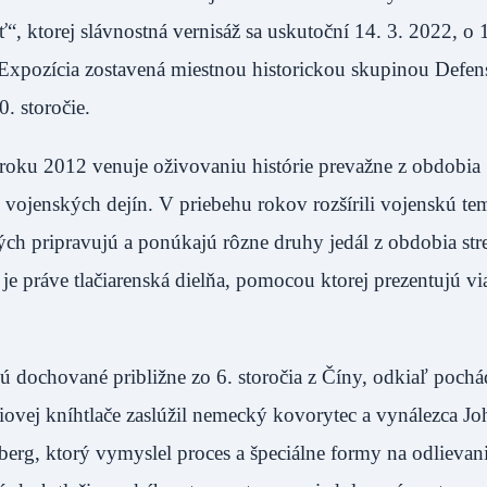
“, ktorej slávnostná vernisáž sa uskutoční 14. 3. 2022, o 
Expozícia zostavená miestnou historickou skupinou Defen
. storočie.
d roku 2012 venuje oživovaniu histórie prevažne z obdobia
 vojenských dejín. V priebehu rokov rozšírili vojenskú te
rých pripravujú a ponúkajú rôzne druhy jedál z obdobia st
e práve tlačiarenská dielňa, pomocou ktorej prezentujú vi
 dochované približne zo 6. storočia z Číny, odkiaľ pochá
riovej kníhtlače zaslúžil nemecký kovorytec a vynálezca J
erg, ktorý vymyslel proces a špeciálne formy na odlievan