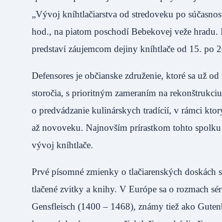
„Vývoj kníhtlačiarstva od stredoveku po súčasnosť
hod., na piatom poschodí Bebekovej veže hradu. 
predstaví záujemcom dejiny kníhtlače od 15. po 20
Defensores je občianske združenie, ktoré sa už o
storočia, s prioritným zameraním na rekonštrukciu
o predvádzanie kulinárskych tradícií, v rámci kto
až novoveku. Najnovším prírastkom tohto spolku j
vývoj kníhtlače.
Prvé písomné zmienky o tlačiarenských doskách sú
tlačené zvitky a knihy. V Európe sa o rozmach sé
Gensfleisch (1400 – 1468), známy tiež ako Gutenb