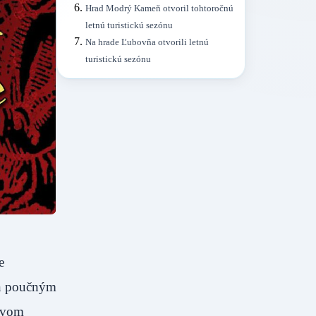
Hrad Modrý Kameň otvoril tohtoročnú
letnú turistickú sezónu
Na hrade Ľubovňa otvorili letnú
turistickú sezónu
e
eň poučným
ázvom