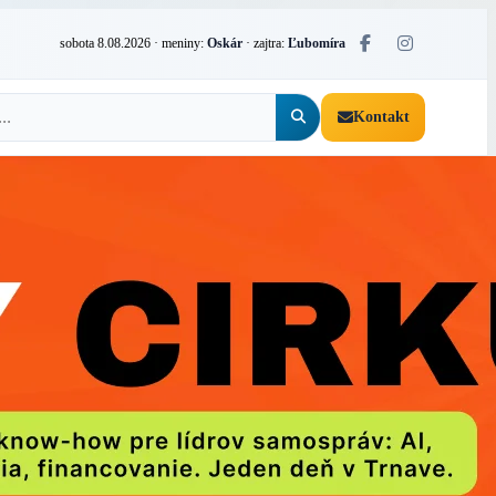
sobota 8.08.2026
· meniny:
Oskár
· zajtra:
Ľubomíra
Kontakt