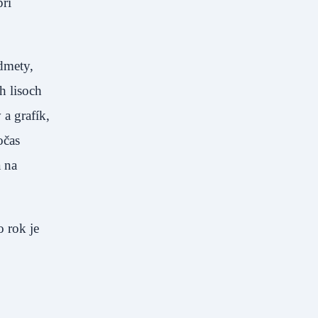
pri
dmety,
h lisoch
 a grafík,
očas
 na
 rok je