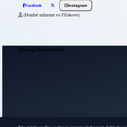
Instagram
Facebook
(Hradné múzeum vo Fiľakove)
Strategickí partneri
Obecné noviny