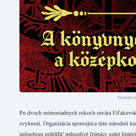
Turistickú se
Po dvoch mimoriadnych rokoch otvára Fiľakovský 
zvyknutí. Organizácia spravujúca túto národnú k
spôsobom priblížiť jednotlivé čriepky našej histór