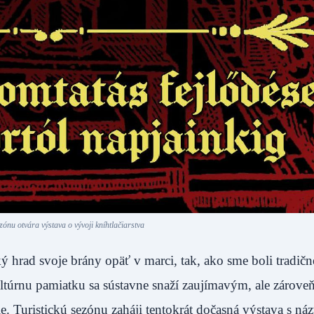
zónu otvára výstava o vývoji kníhtlačiarstva
hrad svoje brány opäť v marci, tak, ako sme boli tradičn
ultúrnu pamiatku sa sústavne snaží zaujímavým, ale zárov
ie. Turistickú sezónu zaháji tentokrát dočasná výstava s n