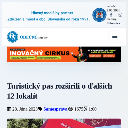
nedeľa
9.08.2026
·
meniny:
Ľubomíra
Turistický pas rozšírili o ďalších
12 lokalít
28. Júna 2023
Samospráva
1675
1:00