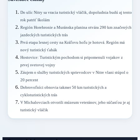
Do ulíc Nitry sa vracia turistický vláčik, dopoludnia budú aj tento
rok patriť školám
Región Horehronie a Muránska planina otvára 290 km značených
jazdeckých turistických trás
Prvá etapa lesnej cesty na Kráľovu hoľu je hotová. Región má
nový turistický ťahák
Hostovice: Turistickým pochodom si pripomenuli vojakov z
prvej svetovej vojny
Záujem o služby turistických sprievodcov v Nitre vlani stúpol o
20 percent
Dobrovoľníci obnovia takmer 50 km turistických a
cykloturistických trás
V Michalovciach otvorili múzeum veteránov, jeho súčasťou je aj
turistický vláčik