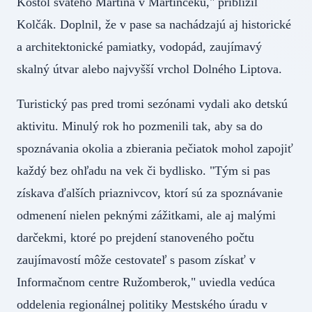
Kostol svätého Martina v Martinčeku," priblížil
Kolčák. Doplnil, že v pase sa nachádzajú aj historické
a architektonické pamiatky, vodopád, zaujímavý
skalný útvar alebo najvyšší vrchol Dolného Liptova.
Turistický pas pred tromi sezónami vydali ako detskú
aktivitu. Minulý rok ho pozmenili tak, aby sa do
spoznávania okolia a zbierania pečiatok mohol zapojiť
každý bez ohľadu na vek či bydlisko. "Tým si pas
získava ďalších priaznivcov, ktorí sú za spoznávanie
odmenení nielen peknými zážitkami, ale aj malými
darčekmi, ktoré po prejdení stanoveného počtu
zaujímavostí môže cestovateľ s pasom získať v
Informačnom centre Ružomberok," uviedla vedúca
oddelenia regionálnej politiky Mestského úradu v