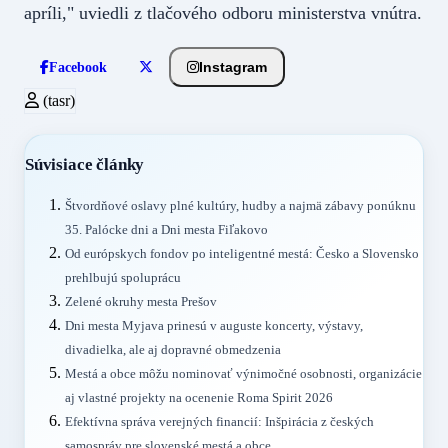
apríli," uviedli z tlačového odboru ministerstva vnútra.
Instagram
Facebook
(tasr)
Súvisiace články
Štvordňové oslavy plné kultúry, hudby a najmä zábavy ponúknu
35. Palócke dni a Dni mesta Fiľakovo
Od európskych fondov po inteligentné mestá: Česko a Slovensko
prehlbujú spoluprácu
Zelené okruhy mesta Prešov
Dni mesta Myjava prinesú v auguste koncerty, výstavy,
divadielka, ale aj dopravné obmedzenia
Mestá a obce môžu nominovať výnimočné osobnosti, organizácie
aj vlastné projekty na ocenenie Roma Spirit 2026
Efektívna správa verejných financií: Inšpirácia z českých
samospráv pre slovenské mestá a obce