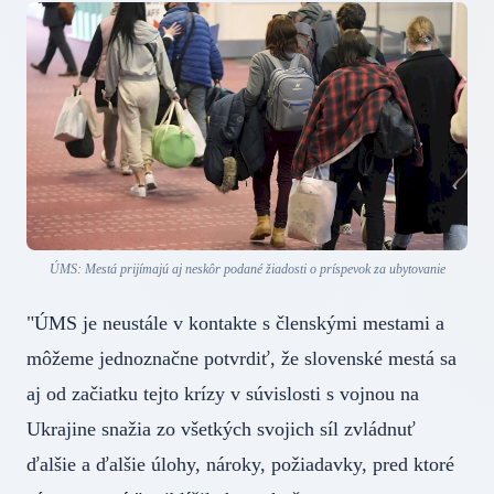
ÚMS: Mestá prijímajú aj neskôr podané žiadosti o príspevok za ubytovanie
"ÚMS je neustále v kontakte s členskými mestami a
môžeme jednoznačne potvrdiť, že slovenské mestá sa
aj od začiatku tejto krízy v súvislosti s vojnou na
Ukrajine snažia zo všetkých svojich síl zvládnuť
ďalšie a ďalšie úlohy, nároky, požiadavky, pred ktoré