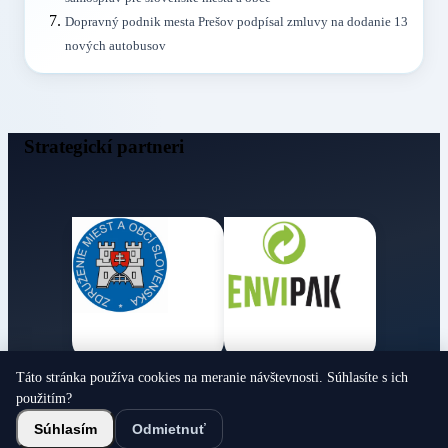
Dopravný podnik mesta Prešov podpísal zmluvy na dodanie 13
nových autobusov
Strategickí partneri
Táto stránka používa cookies na meranie návštevnosti. Súhlasíte s ich
Obecné noviny
použitím?
© 2026 Všetky práva vyhradené
Súhlasím
Odmietnuť