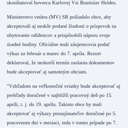
skonštatoval hovorca Karlovej Vsi Branislav Heldes.
Ministerstvo vnútra (MV) SR požiadalo obce, aby
akceptovali aj neskôr podané žiadosti o príspevok za
ubytovanie odídencov a prispôsobili náporu svoje
úradné hodiny. Oficiálne mali záujemcovia podať
výkaz za február a marec do 7. apríla. Rezort
deklaroval, že neskorší termín zaslania dokumentov
bude akceptovať aj samotným obciam.
"Vzhľadom na veľkonočné sviatky bude akceptovať aj
prehľady doručené v najbližší pracovný deň po 15.
apríli, t. j. do 19. apríla. Takisto obce by mali
akceptovať aj výkazy prenajímateľov doručené po 5.
pracovnom dni v mesiaci, teda v tomto prípade po 7.