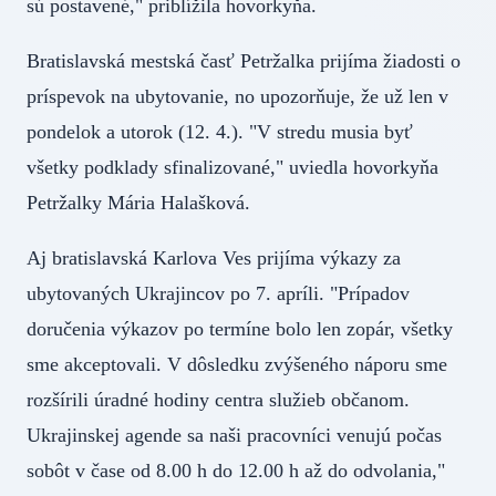
sú postavené," priblížila hovorkyňa.
Bratislavská mestská časť Petržalka prijíma žiadosti o
príspevok na ubytovanie, no upozorňuje, že už len v
pondelok a utorok (12. 4.). "V stredu musia byť
všetky podklady sfinalizované," uviedla hovorkyňa
Petržalky Mária Halašková.
Aj bratislavská Karlova Ves prijíma výkazy za
ubytovaných Ukrajincov po 7. apríli. "Prípadov
doručenia výkazov po termíne bolo len zopár, všetky
sme akceptovali. V dôsledku zvýšeného náporu sme
rozšírili úradné hodiny centra služieb občanom.
Ukrajinskej agende sa naši pracovníci venujú počas
sobôt v čase od 8.00 h do 12.00 h až do odvolania,"