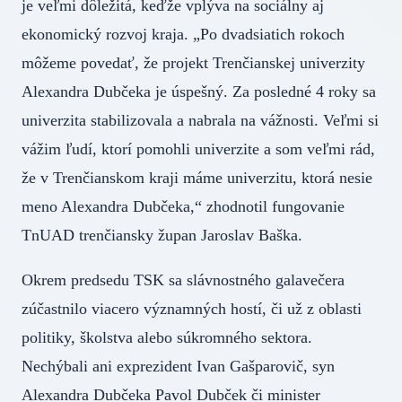
je veľmi dôležitá, keďže vplýva na sociálny aj
ekonomický rozvoj kraja. „Po dvadsiatich rokoch
môžeme povedať, že projekt Trenčianskej univerzity
Alexandra Dubčeka je úspešný. Za posledné 4 roky sa
univerzita stabilizovala a nabrala na vážnosti. Veľmi si
vážim ľudí, ktorí pomohli univerzite a som veľmi rád,
že v Trenčianskom kraji máme univerzitu, ktorá nesie
meno Alexandra Dubčeka,“ zhodnotil fungovanie
TnUAD trenčiansky župan Jaroslav Baška.
Okrem predsedu TSK sa slávnostného galavečera
zúčastnilo viacero významných hostí, či už z oblasti
politiky, školstva alebo súkromného sektora.
Nechýbali ani exprezident Ivan Gašparovič, syn
Alexandra Dubčeka Pavol Dubček či minister