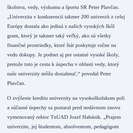
školstva, vedy, výskumu a športu SR Peter Plavčan.
„Univerzita v konkurencii takmer 200 univerzít z celej
Európy dostala ako jediná z našich vysokých škôl
grant, ktorý je takmer taký veľký, ako sú všetky
finančné prostriedky, ktoré štát poskytuje ročne na
vedu dokopy. Je podnet aj pre ostatné vysoké školy,
pretože toto je cesta k úspechu v oblasti vedy, ktorý
naše univerzity môžu dosiahnuť,“ povedal Peter
Plavčan.
O zvýšenie kreditu univerzity na vysokoškolskom poli
a súčasné úspechy sa postaral pred nedávnom znovu
vymenovaný rektor TnUAD Jozef Habánik. „Prajem
univerzite, jej študentom, absolventom, pedagógom