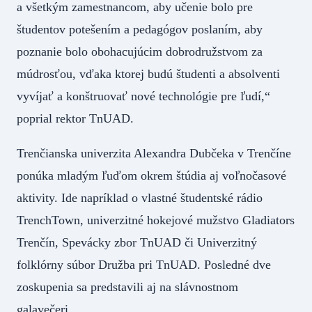
a všetkým zamestnancom, aby učenie bolo pre
študentov potešením a pedagógov poslaním, aby
poznanie bolo obohacujúcim dobrodružstvom za
múdrosťou, vďaka ktorej budú študenti a absolventi
vyvíjať a konštruovať nové technológie pre ľudí,“
poprial rektor TnUAD.
Trenčianska univerzita Alexandra Dubčeka v Trenčíne
ponúka mladým ľuďom okrem štúdia aj voľnočasové
aktivity. Ide napríklad o vlastné študentské rádio
TrenchTown, univerzitné hokejové mužstvo Gladiators
Trenčín, Spevácky zbor TnUAD či Univerzitný
folklórny súbor Družba pri TnUAD. Posledné dve
zoskupenia sa predstavili aj na slávnostnom
galavečeri.