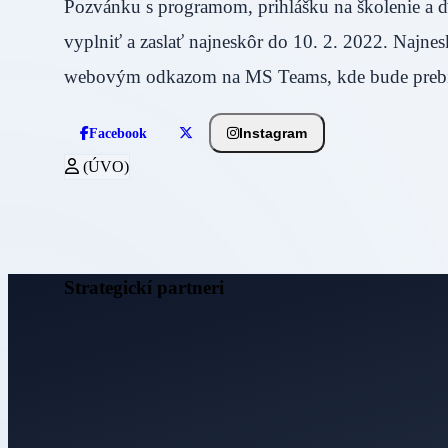
Pozvánku s programom, prihlášku na školenie a ď
vyplniť a zaslať najneskôr do 10. 2. 2022. Najne
webovým odkazom na MS Teams, kde bude prebie
Instagram
Facebook
(ÚVO)
Strategickí partneri