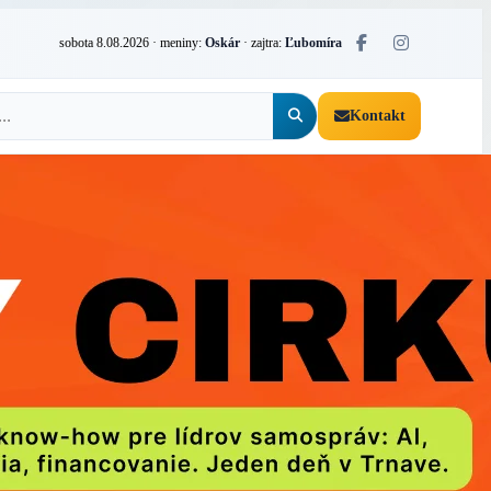
sobota 8.08.2026
· meniny:
Oskár
· zajtra:
Ľubomíra
Kontakt