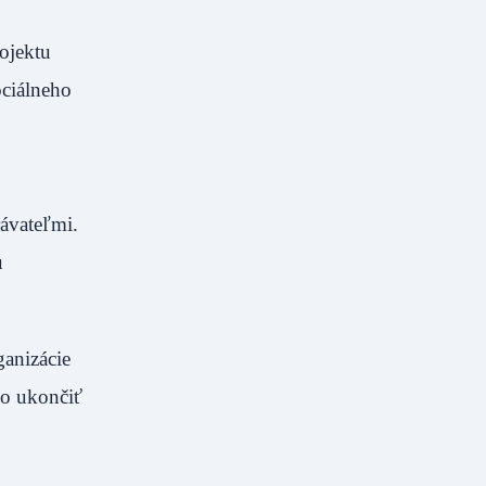
rojektu
ociálneho
.
ávateľmi.
u
ganizácie
vo ukončiť