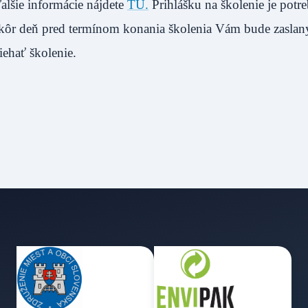
alšie informácie nájdete
TU.
Prihlášku na školenie je potr
skôr deň pred termínom konania školenia Vám bude zaslaný
hať školenie.