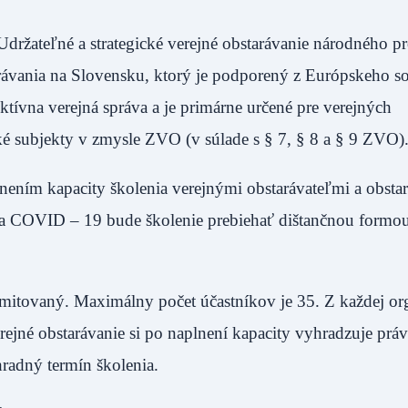
 Udržateľné a strategické verejné obstarávanie národného p
arávania na Slovensku, ktorý je podporený z Európskeho s
ívna verejná správa a je primárne určené pre verejných
ské subjekty v zmysle ZVO (v súlade s § 7, § 8 a § 9 ZVO)
ením kapacity školenia verejnými obstarávateľmi a obstar
a COVID – 19 bude školenie prebiehať dištančnou formo
limitovaný. Maximálny počet účastníkov je 35. Z každej or
ejné obstarávanie si po naplnení kapacity vyhradzuje prá
radný termín školenia.