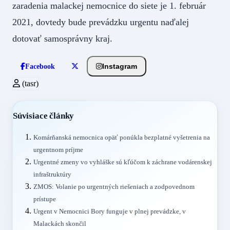
zaradenia malackej nemocnice do siete je 1. február
2021, dovtedy bude prevádzku urgentu naďalej
dotovať samosprávny kraj.
Instagram
Facebook
(tasr)
Súvisiace články
Komárňanská nemocnica opäť ponúkla bezplatné vyšetrenia na
urgentnom príjme
Urgentné zmeny vo vyhláške sú kľúčom k záchrane vodárenskej
infraštruktúry
ZMOS: Volanie po urgentných riešeniach a zodpovednom
prístupe
Urgent v Nemocnici Bory funguje v plnej prevádzke, v
Malackách skončil