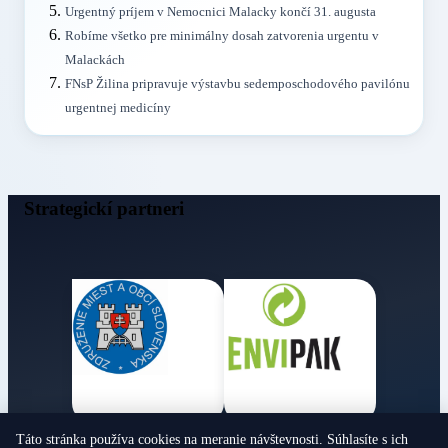
Urgentný príjem v Nemocnici Malacky končí 31. augusta
Robíme všetko pre minimálny dosah zatvorenia urgentu v
Malackách
FNsP Žilina pripravuje výstavbu sedemposchodového pavilónu
urgentnej medicíny
Strategickí partneri
Táto stránka používa cookies na meranie návštevnosti. Súhlasíte s ich