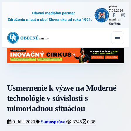
piatok
7.08.2026
·
meniny:
Štefánia
Usmernenie k výzve na Moderné
technológie v súvislosti s
mimoriadnou situáciou
9. Júla 2020
Samospráva
3745
0:38