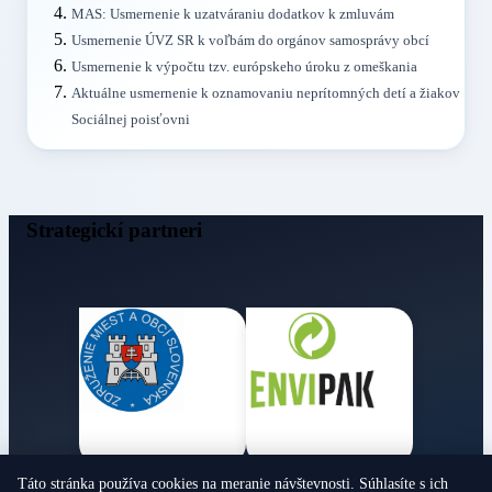
MAS: Usmernenie k uzatváraniu dodatkov k zmluvám
Usmernenie ÚVZ SR k voľbám do orgánov samosprávy obcí
Usmernenie k výpočtu tzv. európskeho úroku z omeškania
Aktuálne usmernenie k oznamovaniu neprítomných detí a žiakov
Sociálnej poisťovni
Strategickí partneri
Táto stránka používa cookies na meranie návštevnosti. Súhlasíte s ich