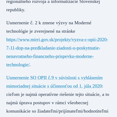
regionálneho rozvoja a informatizácie Slovenskej
republiky.
Usmernenie č. 2 k zmene výzvy na Moderné
technológie je zverejnené na stránke
https://www.mirri.gov.sk/projekty/vyzva-c-opii-2020-
7-11-dop-na-predkladanie-ziadosti-o-poskytnutie-
nenavratneho-financneho-prispevku-moderne-
technologie/
.
Usmernenie SO OPII č.9 v súvislosti s vyhlásením
mimoriadnej situácie s účinnosťou od 1. júla 2020
:
cieľom je najmä operatívne riešenie tejto situácie, a to
najmä úprava postupov v rámci všeobecnej
komunikácie so žiadateľmi/prijímateľmi/hodnotiteľmi