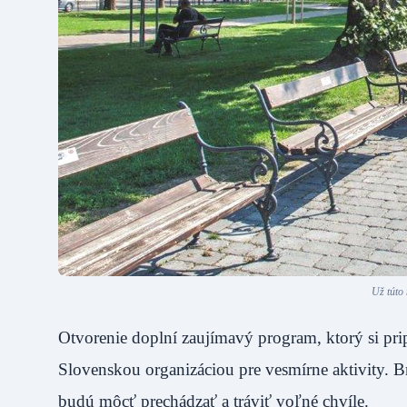
Už túto
Otvorenie doplní zaujímavý program, ktorý si prip
Slovenskou organizáciou pre vesmírne aktivity. Br
budú môcť prechádzať a tráviť voľné chvíle.