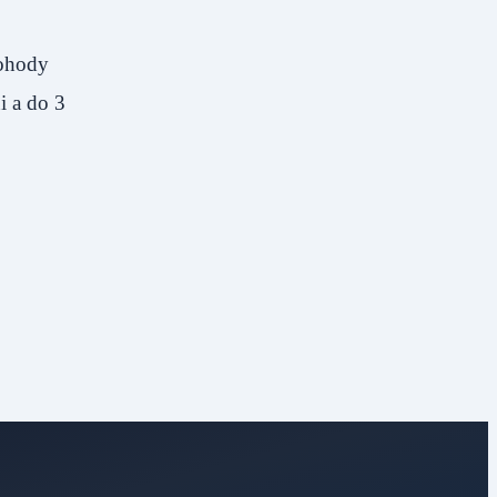
dohody
i a do 3