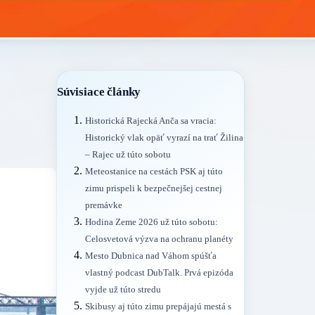
Súvisiace články
Historická Rajecká Anča sa vracia:
Historický vlak opäť vyrazí na trať Žilina
– Rajec už túto sobotu
Meteostanice na cestách PSK aj túto
zimu prispeli k bezpečnejšej cestnej
premávke
Hodina Zeme 2026 už túto sobotu:
Celosvetová výzva na ochranu planéty
Mesto Dubnica nad Váhom spúšťa
vlastný podcast DubTalk. Prvá epizóda
vyjde už túto stredu
Skibusy aj túto zimu prepájajú mestá s