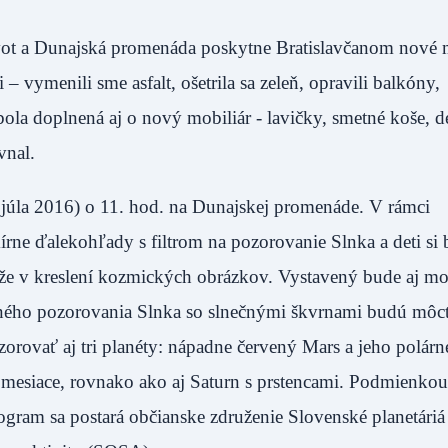
život a Dunajská promenáda poskytne Bratislavčanom nové 
– vymenili sme asfalt, ošetrila sa zeleň, opravili balkóny,
la doplnená aj o nový mobiliár - lavičky, smetné koše, d
vnal.
. júla 2016) o 11. hod. na Dunajskej promenáde. V rámci
írne ďalekohľady s filtrom na pozorovanie Slnka a deti si
aže v kreslení kozmických obrázkov. Vystavený bude aj mo
nného pozorovania Slnka so slnečnými škvrnami budú môc
orovať aj tri planéty: nápadne červený Mars a jeho polárn
o mesiace, rovnako ako aj Saturn s prstencami. Podmienkou 
gram sa postará občianske združenie Slovenské planetáriá