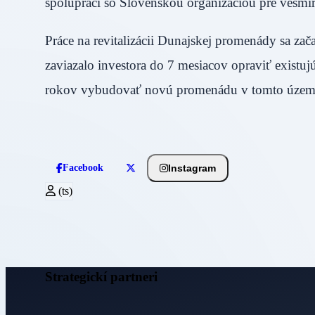
spolupráci so Slovenskou organizáciou pre vesmí
Práce na revitalizácii Dunajskej promenády sa za
zaviazalo investora do 7 mesiacov opraviť existu
rokov vybudovať novú promenádu v tomto území, 
Instagram
Facebook
(ts)
Strategickí partneri