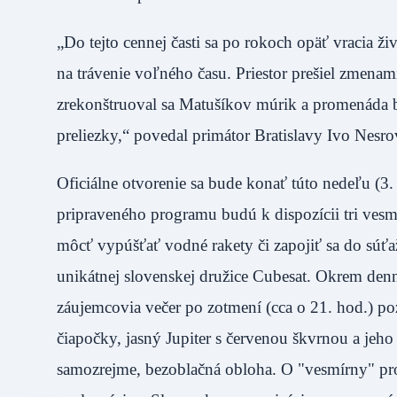
„Do tejto cennej časti sa po rokoch opäť vracia 
na trávenie voľného času. Priestor prešiel zmenami 
zrekonštruoval sa Matušíkov múrik a promenáda bo
preliezky,“ povedal primátor Bratislavy Ivo Nesro
Oficiálne otvorenie sa bude konať túto nedeľu (3
pripraveného programu budú k dispozícii tri vesm
môcť vypúšťať vodné rakety či zapojiť sa do súť
unikátnej slovenskej družice Cubesat. Okrem de
záujemcovia večer po zotmení (cca o 21. hod.) poz
čiapočky, jasný Jupiter s červenou škvrnou a jeh
samozrejme, bezoblačná obloha. O "vesmírny" pro