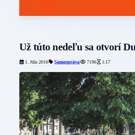
Už túto nedeľu sa otvorí 
1. Júla 2016
Samospráva
7196
1:17