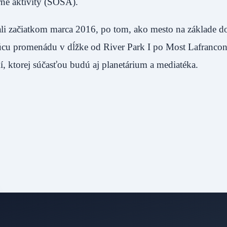
rne aktivity (SOSA).
čali začiatkom marca 2016, po tom, ako mesto na základe 
júcu promenádu v dĺžke od River Park I po Most Lafrancon
ktorej súčasťou budú aj planetárium a mediatéka.