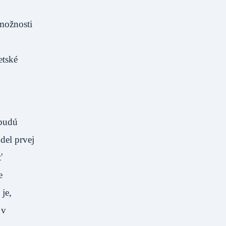
možnosti
etské
 budú
del prvej
ť
e
je,
 v