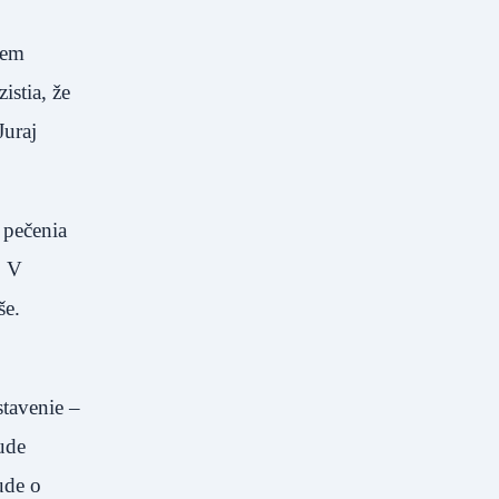
sem
istia, že
Juraj
 pečenia
. V
še.
stavenie –
ude
ude o