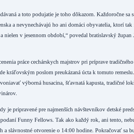
ľadávaná a toto podujatie je toho dôkazom. Každoročne sa 
enska a nevynechávajú ho ani domáci obyvatelia, ktorí tak z
a nielen v jesennom období,“ povedal bratislavský župan 
nenia práce cechárskych majstrov pri príprave tradičného
bude kráľovským poslom preukázaná úcta k tomuto remeslu
oniavať výborná husacina, šťavnatá kapusta, tradičné lok
vinárov.
dy je pripravené pre najmenších návštevníkov detské pred
 podaní Funny Fellows. Tak ako každý rok, ani tento, neb
 a slávnostné otvorenie o 14:00 hodine. Pokračovať sa b