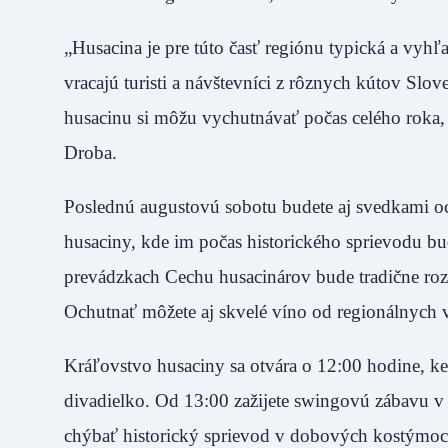
„Husacina je pre túto časť regiónu typická a vyh
vracajú turisti a návštevníci z rôznych kútov Slov
husacinu si môžu vychutnávať počas celého roka, 
Droba.
Poslednú augustovú sobotu budete aj svedkami oce
husaciny, kde im počas historického sprievodu 
prevádzkach Cechu husacinárov bude tradične rozv
Ochutnať môžete aj skvelé víno od regionálnych 
Kráľovstvo husaciny sa otvára o 12:00 hodine, ke
divadielko. Od 13:00 zažijete swingovú zábavu v
chýbať historický sprievod v dobových kostýmoch