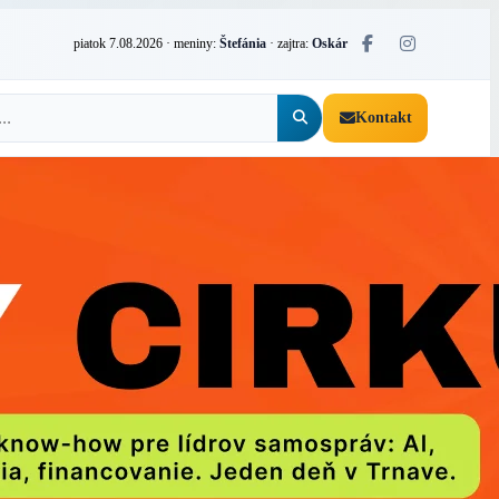
piatok 7.08.2026
· meniny:
Štefánia
· zajtra:
Oskár
Kontakt