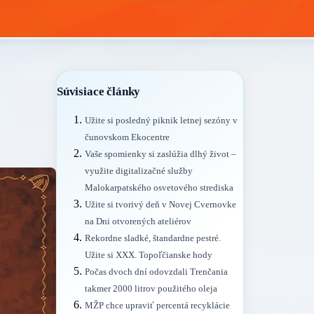
Súvisiace články
Užite si posledný piknik letnej sezóny v
čunovskom Ekocentre
Vaše spomienky si zaslúžia dlhý život –
využite digitalizačné služby
Malokarpatského osvetového strediska
Užite si tvorivý deň v Novej Cvernovke
na Dni otvorených ateliérov
Rekordne sladké, štandardne pestré.
Užite si XXX. Topoľčianske hody
Počas dvoch dní odovzdali Trenčania
takmer 2000 litrov použitého oleja
MŽP chce upraviť percentá recyklácie