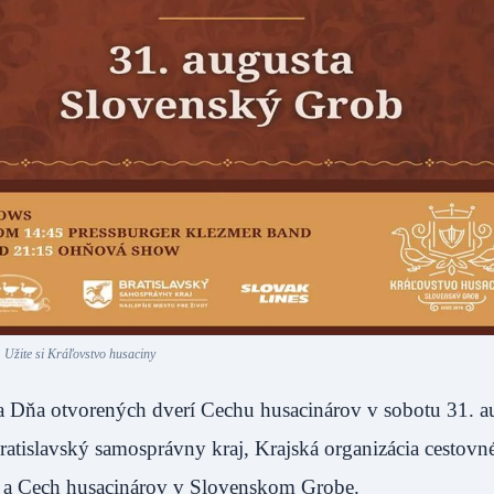
Užite si Kráľovstvo husaciny
íka Dňa otvorených dverí Cechu husacinárov v sobotu 31. a
atislavský samosprávny kraj, Krajská organizácia cestovn
b a Cech husacinárov v Slovenskom Grobe.