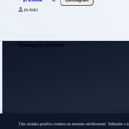
Instagram
Facebook
(ts-bsk)
Strategickí partneri
Obecné noviny
Táto stránka používa cookies na meranie návštevnosti. Súhlasíte s i
© 2026 Všetky práva vyhradené