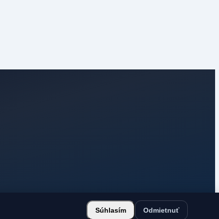
Súhlasím
Odmietnuť