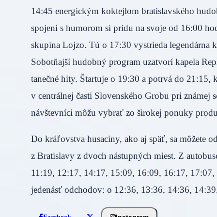
14:45 energickým koktejlom bratislavského hud
spojení s humorom si prídu na svoje od 16:00 h
skupina Lojzo. Tú o 17:30 vystrieda legendárna ka
Sobotňajší hudobný program uzatvorí kapela Repla
tanečné hity. Štartuje o 19:30 a potrvá do 21:15
v centrálnej časti Slovenského Grobu pri známej s
návštevníci môžu vybrať zo širokej ponuky prod
Do kráľovstva husaciny, ako aj späť, sa môžete o
z Bratislavy z dvoch nástupných miest. Z autobu
11:19, 12:17, 14:17, 15:09, 16:09, 16:17, 17:07,
jedenásť odchodov: o 12:36, 13:36, 14:36, 14:39,