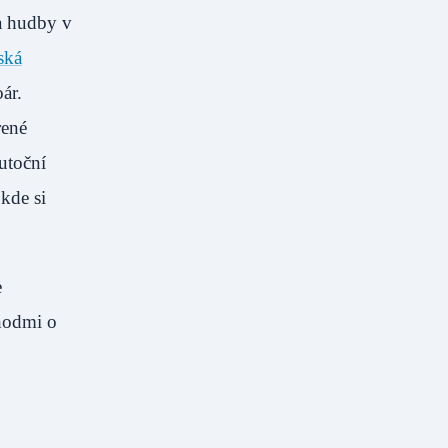
a hudby v
ská
ár.
rené
utoční
kde si
e
hodmi o