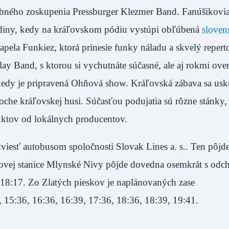
obného zoskupenia Pressburger Klezmer Band. Fanúšikovi
odiny, kedy na kráľovskom pódiu vystúpi obľúbená
sloven
pela Funkiez, ktorá prinesie funky náladu a skvelý reperto
y Band, s ktorou si vychutnáte súčasné, ale aj rokmi ove
, kedy je pripravená Ohňová show. Kráľovská zábava sa usk
oche kráľovskej husi. Súčasťou podujatia sú rôzne stánky, 
uktov od lokálnych producentov.
dviesť autobusom spoločnosti Slovak Lines a. s.. Ten pôjd
sovej stanice Mlynské Nivy pôjde dovedna osemkrát s odc
 18:17. Zo Zlatých pieskov je naplánovaných zase
 15:36, 16:36, 16:39, 17:36, 18:36, 18:39, 19:41.