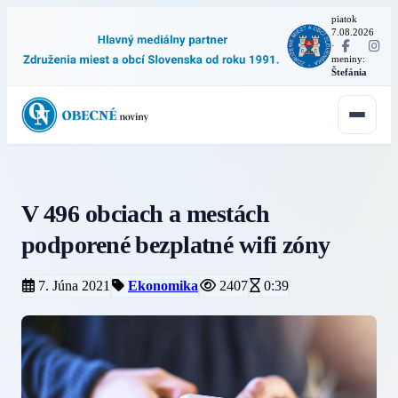
piatok
7.08.2026
·
meniny:
Štefánia
V 496 obciach a mestách
podporené bezplatné wifi zóny
7. Júna 2021
Ekonomika
2407
0:39