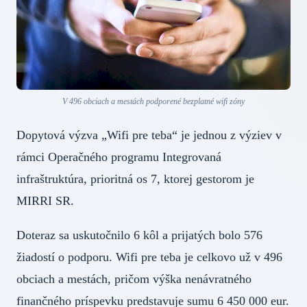
V 496 obciach a mestách podporené bezplatné wifi zóny
Dopytová výzva „Wifi pre teba“ je jednou z výziev v
rámci Operačného programu Integrovaná
infraštruktúra, prioritná os 7, ktorej gestorom je
MIRRI SR.
Doteraz sa uskutočnilo 6 kôl a prijatých bolo 576
žiadostí o podporu. Wifi pre teba je celkovo už v 496
obciach a mestách, pričom výška nenávratného
finančného príspevku predstavuje sumu 6 450 000 eur.