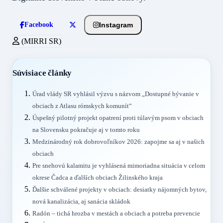
Instagram
Facebook
(MIRRI SR)
Súvisiace články
Úrad vlády SR vyhlásil výzvu s názvom „Dostupné bývanie v
obciach z Atlasu rómskych komunít“
Úspešný pilotný projekt opatrení proti túlavým psom v obciach
na Slovensku pokračuje aj v tomto roku
Medzinárodný rok dobrovoľníkov 2026: zapojme sa aj v našich
obciach
Pre snehovú kalamitu je vyhlásená mimoriadna situácia v celom
okrese Čadca a ďalších obciach Žilinského kraja
Ďalšie schválené projekty v obciach: desiatky nájomných bytov,
nová kanalizácia, aj sanácia skládok
Radón – tichá hrozba v mestách a obciach a potreba prevencie