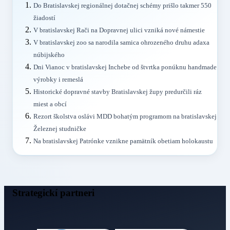
Do Bratislavskej regionálnej dotačnej schémy prišlo takmer 550
žiadostí
V bratislavskej Rači na Dopravnej ulici vzniká nové námestie
V bratislavskej zoo sa narodila samica ohrozeného druhu adaxa
núbijského
Dni Vianoc v bratislavskej Inchebe od štvrtka ponúknu handmade
výrobky i remeslá
Historické dopravné stavby Bratislavskej župy predurčili ráz
miest a obcí
Rezort školstva oslávi MDD bohatým programom na bratislavskej
Železnej studničke
Na bratislavskej Patrónke vznikne pamätník obetiam holokaustu
Strategickí partneri