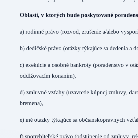
Oblasti, v ktorých bude poskytované poradens
a) rodinné právo (rozvod, zrušenie a/alebo vyspo
b) dedičské právo (otázky týkajúce sa dedenia a d
c) exekúcie a osobné bankroty (poradenstvo v o
oddlžovacím konaním),
d) zmluvné vzťahy (uzavretie kúpnej zmluvy, da
bremena),
e) iné otázky týkajúce sa občianskoprávnych vzťa
f) spotrebiteľské právo (odstúpenie od zmluvy, rek