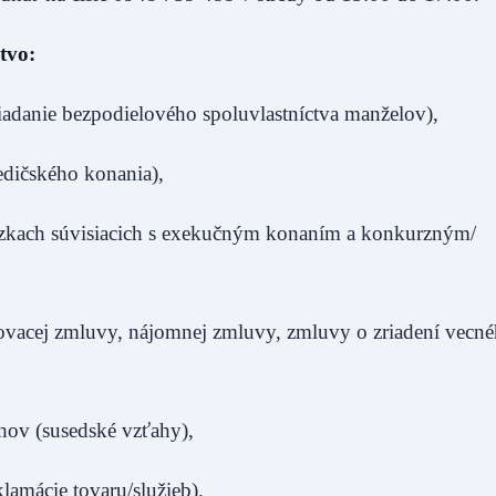
tvo:
riadanie bezpodielového spoluvlastníctva manželov),
edičského konania),
tázkach súvisiacich s exekučným konaním a konkurzným/
rovacej zmluvy, nájomnej zmluvy, zmluvy o zriadení vecn
hov (susedské vzťahy),
lamácie tovaru/služieb).