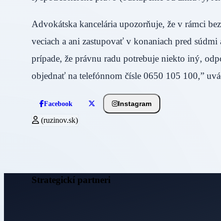
Advokátska kancelária upozorňuje, že v rámci b
veciach a ani zastupovať v konaniach pred súdmi 
prípade, že právnu radu potrebuje niekto iný, od
objednať na telefónnom čísle 0650 105 100,” uvád
Instagram
Facebook
(ruzinov.sk)
Strategickí partneri