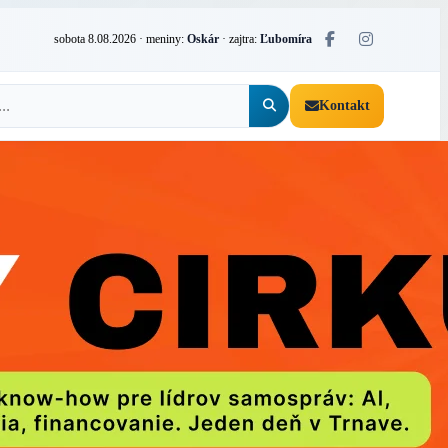
sobota 8.08.2026
· meniny:
Oskár
· zajtra:
Ľubomíra
Kontakt