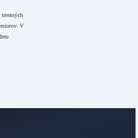
 trestných
eniorov. V
žete