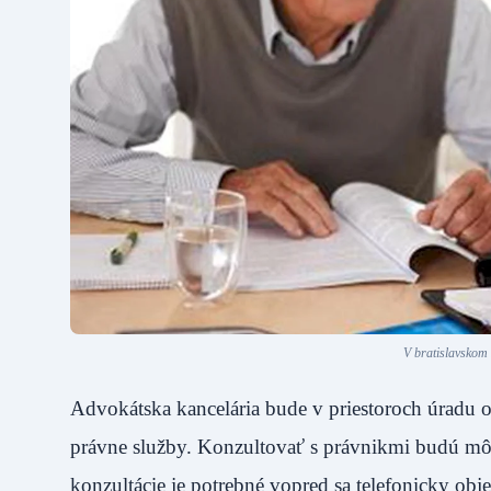
V bratislavskom
Advokátska kancelária bude v priestoroch úradu 
právne služby. Konzultovať s právnikmi budú mô
konzultácie je potrebné vopred sa telefonicky ob