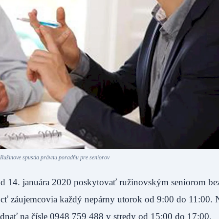
 Ružinove spustia právnu poradňu pre seniorov
od 14. januára 2020 poskytovať ružinovským seniorom be
cť záujemcovia každý nepárny utorok od 9:00 do 11:00. 
jednať na čísle 0948 759 488 v stredy od 15:00 do 17:00.