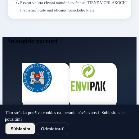
Rezort vnútra chystá národné cvičenie „TIENE V OBLAKOCH“.
Prebiehať bude nad obcami Košického kraja
Strategickí partneri
Táto stránka používa cookies na meranie návštevnosti. Súhlasíte s ich
Obecné noviny
použitím?
© 2026 Všetky práva vyhradené
Súhlasím
Odmietnuť