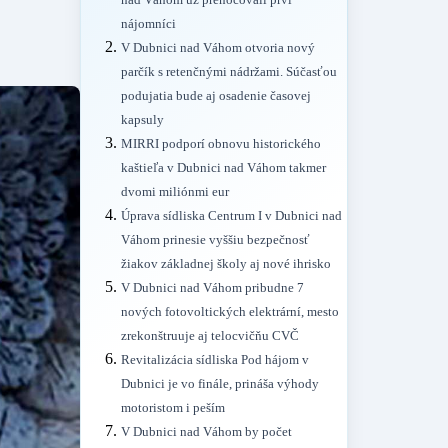
nad Váhom už prenocovali prví
nájomníci
V Dubnici nad Váhom otvoria nový
parčík s retenčnými nádržami. Súčasťou
podujatia bude aj osadenie časovej
kapsuly
MIRRI podporí obnovu historického
kaštieľa v Dubnici nad Váhom takmer
dvomi miliónmi eur
Úprava sídliska Centrum I v Dubnici nad
Váhom prinesie vyššiu bezpečnosť
žiakov základnej školy aj nové ihrisko
V Dubnici nad Váhom pribudne 7
nových fotovoltických elektrární, mesto
zrekonštruuje aj telocvičňu CVČ
Revitalizácia sídliska Pod hájom v
Dubnici je vo finále, prináša výhody
motoristom i peším
V Dubnici nad Váhom by počet