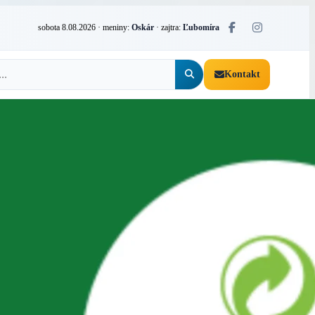
sobota 8.08.2026
· meniny:
Oskár
· zajtra:
Ľubomíra
Kontakt