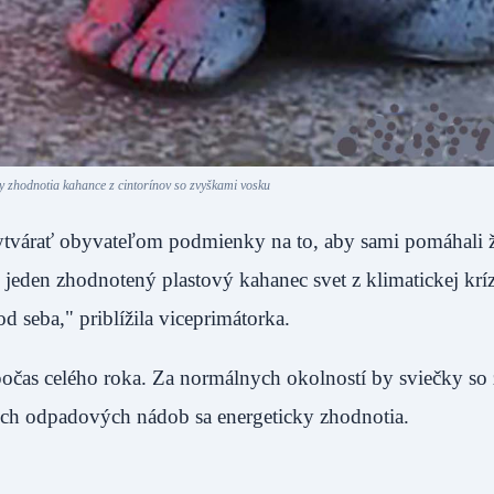
y zhodnotia kahance z cintorínov so zvyškami vosku
ytvárať obyvateľom podmienky na to, aby sami pomáhali
jeden zhodnotený plastový kahanec svet z klimatickej krí
 od seba," priblížila viceprimátorka.
očas celého roka. Za normálnych okolností by sviečky so
ých odpadových nádob sa energeticky zhodnotia.