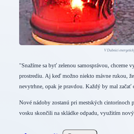
V Dubnici energetick
"Snažíme sa byť zelenou samosprávou, chceme v
prostrediu. Aj keď možno niekto mávne rukou, že 
nevytrhne, opak je pravdou. Každý by mal začať
Nové nádoby zostanú pri mestských cintorínoch p
vosku skončili na skládke odpadu, využitím nov