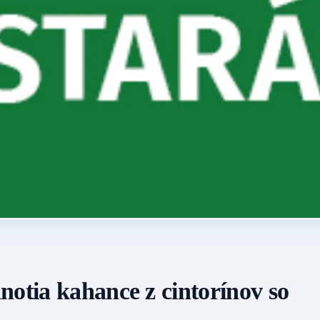
notia kahance z cintorínov so