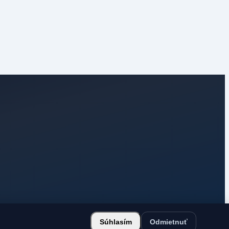
Súhlasím
Odmietnuť