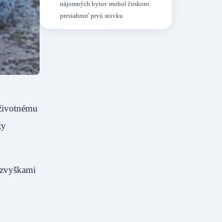
nájomných bytov mohol čoskoro
presiahnuť prvú stovku
 životnému
zy
 zvyškami