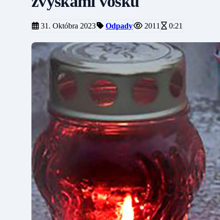
zvyškami vosku
31. Októbra 2023
Odpady
2011
0:21