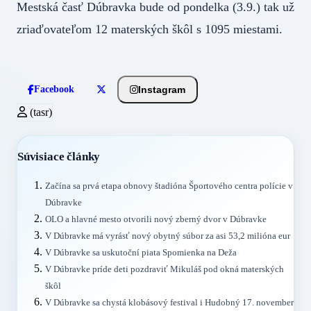
Mestská časť Dúbravka bude od pondelka (3.9.) tak už
zriaďovateľom 12 materských škôl s 1095 miestami.
Instagram
Facebook
(tasr)
Súvisiace články
Začína sa prvá etapa obnovy štadióna Športového centra polície v
Dúbravke
OLO a hlavné mesto otvorili nový zberný dvor v Dúbravke
V Dúbravke má vyrásť nový obytný súbor za asi 53,2 milióna eur
V Dúbravke sa uskutoční piata Spomienka na Deža
V Dúbravke príde deti pozdraviť Mikuláš pod okná materských
škôl
V Dúbravke sa chystá klobásový festival i Hudobný 17. november