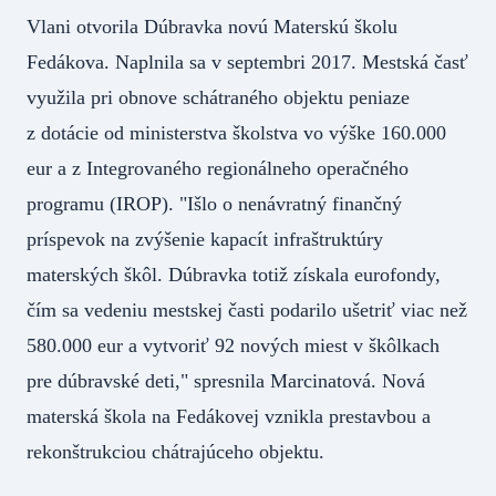
Vlani otvorila Dúbravka novú Materskú školu
Fedákova. Naplnila sa v septembri 2017. Mestská časť
využila pri obnove schátraného objektu peniaze
z dotácie od ministerstva školstva vo výške 160.000
eur a z Integrovaného regionálneho operačného
programu (IROP). "Išlo o nenávratný finančný
príspevok na zvýšenie kapacít infraštruktúry
materských škôl. Dúbravka totiž získala eurofondy,
čím sa vedeniu mestskej časti podarilo ušetriť viac než
580.000 eur a vytvoriť 92 nových miest v škôlkach
pre dúbravské deti," spresnila Marcinatová. Nová
materská škola na Fedákovej vznikla prestavbou a
rekonštrukciou chátrajúceho objektu.