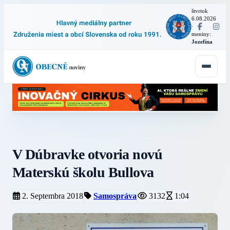
štvrtok
6.08.2026
·
meniny:
Jozefína
V Dúbravke otvoria novú
Materskú školu Bullova
2. Septembra 2018
Samospráva
3132
1:04