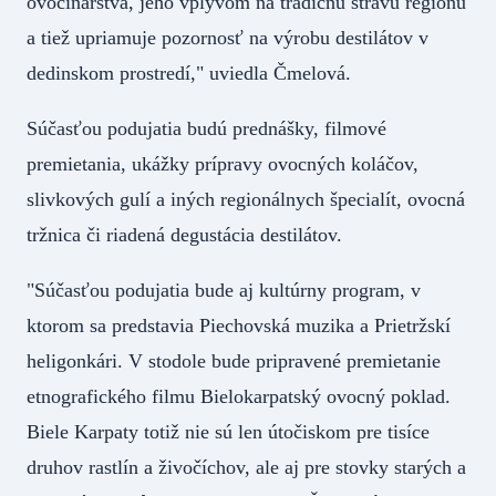
ovocinárstva, jeho vplyvom na tradičnú stravu regiónu
a tiež upriamuje pozornosť na výrobu destilátov v
dedinskom prostredí," uviedla Čmelová.
Súčasťou podujatia budú prednášky, filmové
premietania, ukážky prípravy ovocných koláčov,
slivkových gulí a iných regionálnych špecialít, ovocná
tržnica či riadená degustácia destilátov.
"Súčasťou podujatia bude aj kultúrny program, v
ktorom sa predstavia Piechovská muzika a Prietržskí
heligonkári. V stodole bude pripravené premietanie
etnografického filmu Bielokarpatský ovocný poklad.
Biele Karpaty totiž nie sú len útočiskom pre tisíce
druhov rastlín a živočíchov, ale aj pre stovky starých a