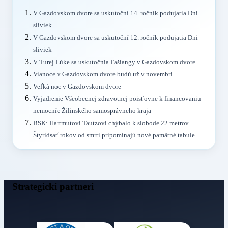
V Gazdovskom dvore sa uskutoční 14. ročník podujatia Dni
sliviek
V Gazdovskom dvore sa uskutoční 12. ročník podujatia Dni
sliviek
V Turej Lúke sa uskutočnia Fašiangy v Gazdovskom dvore
Vianoce v Gazdovskom dvore budú už v novembri
Veľká noc v Gazdovskom dvore
Vyjadrenie Všeobecnej zdravotnej poisťovne k financovaniu
nemocníc Žilinského samosprávneho kraja
BSK: Hartmutovi Tautzovi chýbalo k slobode 22 metrov.
Štyridsať rokov od smrti pripomínajú nové pamätné tabule
Strategickí partneri