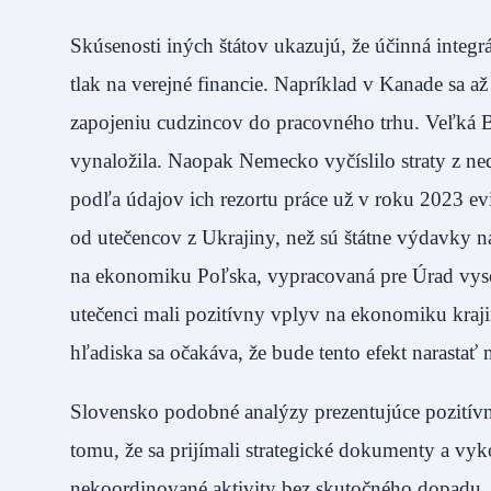
Skúsenosti iných štátov ukazujú, že účinná integ
tlak na verejné financie. Napríklad v Kanade sa a
zapojeniu cudzincov do pracovného trhu. Veľká Bri
vynaložila. Naopak Nemecko vyčíslilo straty z ned
podľa údajov ich rezortu práce už v roku 2023 e
od utečencov z Ukrajiny, než sú štátne výdavky 
na ekonomiku Poľska, vypracovaná pre Úrad vys
utečenci mali pozitívny vplyv na ekonomiku kraj
hľadiska sa očakáva, že bude tento efekt narastať
Slovensko podobné analýzy prezentujúce pozitív
tomu, že sa prijímali strategické dokumenty a vyko
nekoordinované aktivity bez skutočného dopadu. I