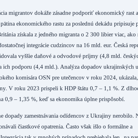
rácia migrantov dokáže zásadne podporiť ekonomický rast a
ž pätina ekonomického rastu za poslednú dekádu pripisuje 
tánia získala z jedného migranta o 2 300 libier viac, ako
ostatočnej integrácie cudzincov na 16 mld. eur. Česká rep
vidovala vyššie daňové a odvodové príjmy (4,8 mld. český
na ich podporu (4,4 mld.). Analýza dopadov ukrajinských 
okého komisára OSN pre utečencov v roku 2024, ukázala,
iny. V roku 2023 prispeli k HDP štátu 0,7 – 1,1 %. Z dlh
 na 0,9 – 1,35 %, keď sa ekonomika úplne prispôsobí.
ne dopady zamestnávania odídencov z Ukrajiny nerobilo. 
návali čiastkové opatrenia. Často však išlo o formálne a
ntegrácia tak v mnohých prípadoch prebiehala len „na pap