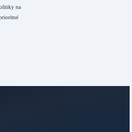
litiky na
prioritné