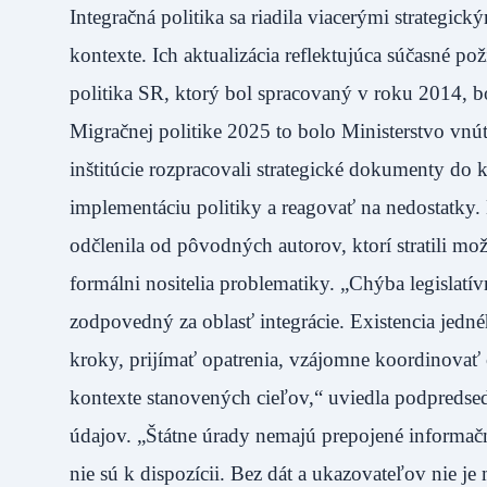
Integračná politika sa riadila viacerými strategic
kontexte. Ich aktualizácia reflektujúca súčasné 
politika SR, ktorý bol spracovaný v roku 2014, bo
Migračnej politike 2025 to bolo Ministerstvo vnút
inštitúcie rozpracovali strategické dokumenty do
implementáciu politiky a reagovať na nedostatky. 
odčlenila od pôvodných autorov, ktorí stratili m
formálni nositelia problematiky. „Chýba legislat
zodpovedný za oblasť integrácie. Existencia jedné
kroky, prijímať opatrenia, vzájomne koordinovať 
kontexte stanovených cieľov,“ uviedla podpreds
údajov. „Štátne úrady nemajú prepojené informačné
nie sú k dispozícii. Bez dát a ukazovateľov nie j