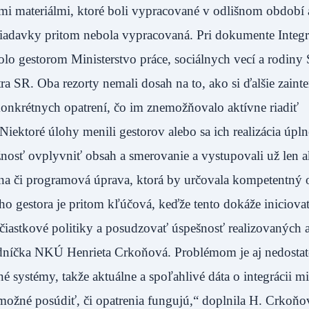
kými materiálmi, ktoré boli vypracované v odlišnom období 
požiadavky pritom nebola vypracovaná. Pri dokumente Integ
lo gestorom Ministerstvo práce, sociálnych vecí a rodiny 
ra SR. Oba rezorty nemali dosah na to, ako si ďalšie zaint
 konkrétnych opatrení, čo im znemožňovalo aktívne riadiť
Niektoré úlohy menili gestorov alebo sa ich realizácia úpln
ožnosť ovplyvniť obsah a smerovanie a vystupovali už len 
ívna či programová úprava, ktorá by určovala kompetentný 
ho gestora je pritom kľúčová, keďže tento dokáže iniciova
čiastkové politiky a posudzovať úspešnosť realizovaných a
edníčka NKÚ Henrieta Crkoňová. Problémom je aj nedosta
 systémy, takže aktuálne a spoľahlivé dáta o integrácii m
e možné posúdiť, či opatrenia fungujú,“ doplnila H. Crkoňo