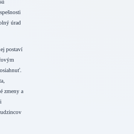
sú
spešnosti
rolný úrad
ej postaví
účovým
dosiahnuť.
a,
cké zmeny a
i
 cudzincov