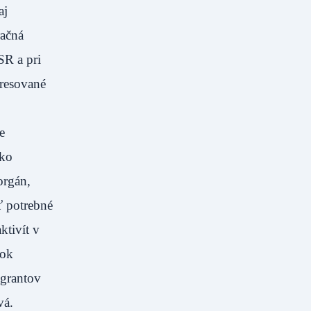
aj
račná
SR a pri
eresované
e
ako
orgán,
ť potrebné
ktivít v
tok
igrantov
vá.