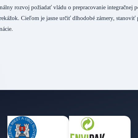
álny rozvoj požiadať vládu o prepracovanie integračnej po
 prekážok. Cieľom je jasne určiť dlhodobé zámery, stanoviť 
nácie.