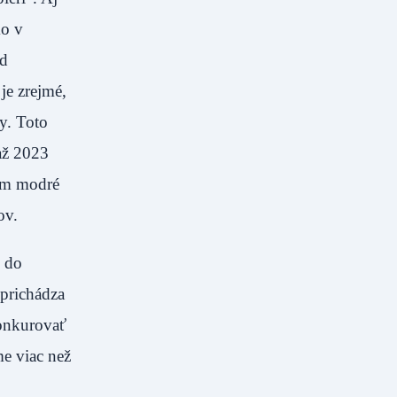
ko v
od
je zrejmé,
y. Toto
až 2023
tom modré
ov.
n do
 prichádza
konkurovať
me viac než