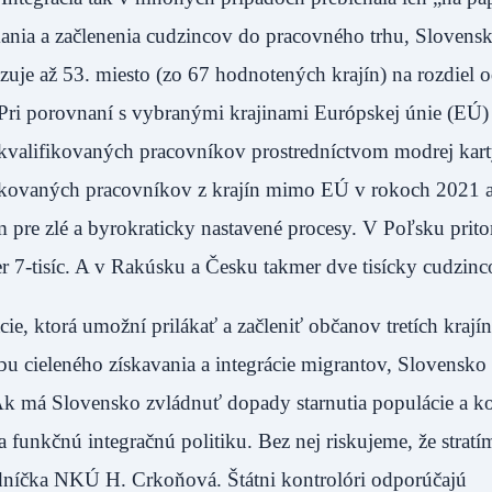
kania a začlenenia cudzincov do pracovného trhu, Slovens
uje až 53. miesto (zo 67 hodnotených krajín) na rozdiel 
 Pri porovnaní s vybranými krajinami Európskej únie (EÚ) 
okvalifikovaných pracovníkov prostredníctvom modrej kart
fikovaných pracovníkov z krajín mimo EÚ v rokoch 2021 
m pre zlé a byrokraticky nastavené procesy. V Poľsku pri
er 7-tisíc. A v Rakúsku a Česku takmer dve tisícky cudzinc
cie, ktorá umožní prilákať a začleniť občanov tretích krají
bu cieleného získavania a integrácie migrantov, Slovensko
„Ak má Slovensko zvládnuť dopady starnutia populácie a 
a funkčnú integračnú politiku. Bez nej riskujeme, že stratí
edníčka NKÚ H. Crkoňová. Štátni kontrolóri odporúčajú