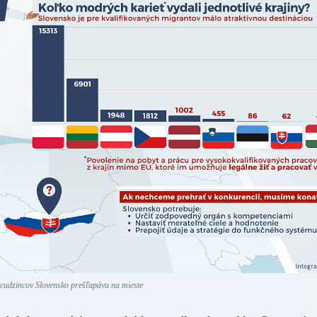
i cudzincov Slovensko prešľapáva na mieste