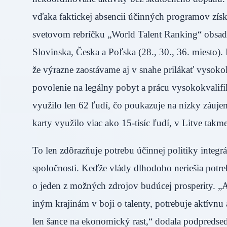
vďaka faktickej absencii účinných programov zís
svetovom rebríčku „World Talent Ranking“ obsadz
Slovinska, Česka a Poľska (28., 30., 36. miesto).
že výrazne zaostávame aj v snahe prilákať vysok
povolenie na legálny pobyt a prácu vysokokvali
využilo len 62 ľudí, čo poukazuje na nízky záuje
karty využilo viac ako 15-tisíc ľudí, v Litve takm
To len zdôrazňuje potrebu účinnej politiky integrá
spoločnosti. Keďže vlády dlhodobo neriešia potre
o jeden z možných zdrojov budúcej prosperity. 
iným krajinám v boji o talenty, potrebuje aktívnu 
len šance na ekonomický rast,“ dodala podpreds