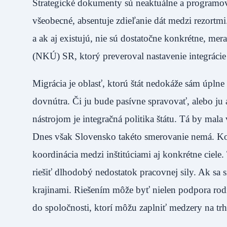
Strategické dokumenty sú neaktuálne a programov
všeobecné, absentuje zdieľanie dát medzi rezortm
a ak aj existujú, nie sú dostatočne konkrétne, mera
(NKÚ) SR, ktorý preveroval nastavenie integráci
Migrácia je oblasť, ktorú štát nedokáže sám úplne
dovnútra. Či ju bude pasívne spravovať, alebo j
nástrojom je integračná politika štátu. Tá by mala
Dnes však Slovensko takéto smerovanie nemá. Kon
koordinácia medzi inštitúciami aj konkrétne ciele
riešiť dlhodobý nedostatok pracovnej sily. Ak sa 
krajinami. Riešením môže byť nielen podpora rodín
do spoločnosti, ktorí môžu zaplniť medzery na tr