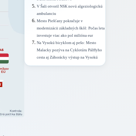
V Šali otvoril NSK novú algeziologickú
ambulanciu
Mesto Piešťany pokračuje v
modernizácii základných škôl: Počas leta
investuje viac ako pol milióna eur
Na Vysokú bicyklom aj pešo: Mesto
Malacky pozýva na Cyklotúru Pálffyho
cesta aj Záhorácky výstup na Vysokú