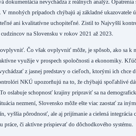
á dokumentácia nevychádza z reálnych analýz. Opatrenia 
i. V mnohých prípadoch chýbajú aj základné ukazovatele ú
teľné ani kvalitatívne uchopiteľné. Zistil to Najvyšší kont
e cudzincov na Slovensku v rokov 2021 až 2023.
 ovplyvniť. Čo však ovplyvniť môže, je spôsob, ako sa k n
u aktívne využije v prospech spoločnosti a ekonomiky. Kľ
 vychádzať z jasnej predstavy o cieľoch, ktorými ich chce 
trolóri NKÚ upozorňujú na to, že chýbajú spoľahlivé dát
. To oslabuje schopnosť krajiny pripraviť sa na demografi
situácia nezmení, Slovensko môže ešte viac zaostať za iným
, vyššia pôrodnosť, ale aj prijímanie a cielená integrácia
hu práce, či aktívne prispievať do dôchodkového systému.