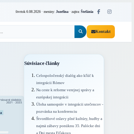
štvrtok 6.08.2026
· meniny:
Jozefína
· zajtra:
Štefánia
Kontakt
Súvisiace články
Celospoločenský dialóg ako kľúč k
integrácii Rómov
Na ceste k reforme verejnej správy a
európskej integrácii
Úloha samospráv v integrácii utečencov -
pozvánka na konferenciu
Štvordňové oslavy plné kultúry, hudby a
najmä zábavy ponúknu 35. Palócke dni
a Dni mesta Fiľakovo