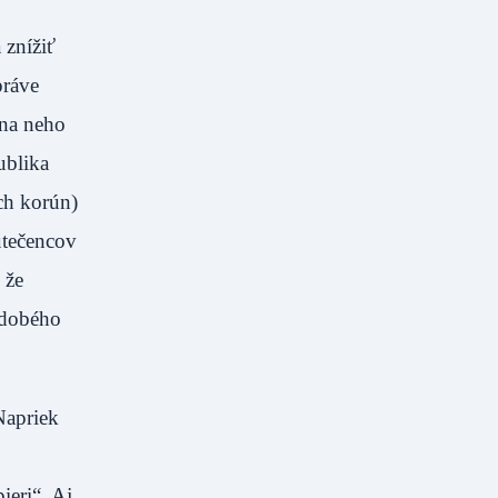
 znížiť
práve
 na neho
ublika
ch korún)
utečencov
 že
odobého
Napriek
ieri“. Aj