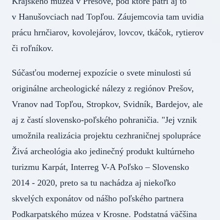
Krajského múzea v Prešove, pod ktoré patrí aj to
v Hanušovciach nad Topľou. Záujemcovia tam uvidia
prácu hrnčiarov, kovolejárov, lovcov, tkáčok, rytierov
či roľníkov.
Súčasťou modernej expozície o svete minulosti sú
originálne archeologické nálezy z regiónov Prešov,
Vranov nad Topľou, Stropkov, Svidník, Bardejov, ale
aj z častí slovensko-poľského pohraničia. "Jej vznik
umožnila realizácia projektu cezhraničnej spolupráce
Živá archeológia ako jedinečný produkt kultúrneho
turizmu Karpát, Interreg V-A Poľsko – Slovensko
2014 - 2020, preto sa tu nachádza aj niekoľko
skvelých exponátov od nášho poľského partnera
Podkarpatského múzea v Krosne. Podstatná väčšina