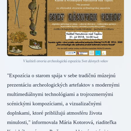
V kaštieli otvoria archeologickú expozíciu Svet dávnych vekov
"Expozícia o starom spája v sebe tradičnú múzejnú
prezentáciu archeologických artefaktov s modernými
multimediálnymi technológiami a trojrozmernými
scénickými kompozíciami, a vizualizačnými
doplnkami, ktoré približujú atmosféru života
minulosti," informovala Mária Kotorová, riaditeľka