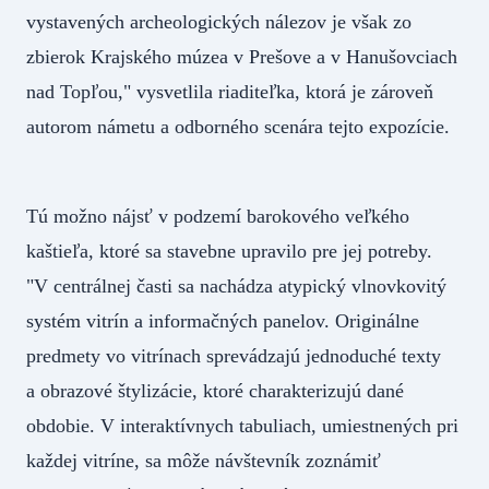
vystavených archeologických nálezov je však zo
zbierok Krajského múzea v Prešove a v Hanušovciach
nad Topľou," vysvetlila riaditeľka, ktorá je zároveň
autorom námetu a odborného scenára tejto expozície.
Tú možno nájsť v podzemí barokového veľkého
kaštieľa, ktoré sa stavebne upravilo pre jej potreby.
"V centrálnej časti sa nachádza atypický vlnovkovitý
systém vitrín a informačných panelov. Originálne
predmety vo vitrínach sprevádzajú jednoduché texty
a obrazové štylizácie, ktoré charakterizujú dané
obdobie. V interaktívnych tabuliach, umiestnených pri
každej vitríne, sa môže návštevník zoznámiť