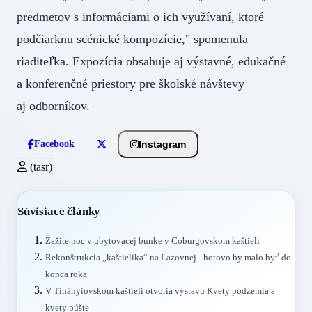
predmetov s informáciami o ich využívaní, ktoré
podčiarknu scénické kompozície," spomenula
riaditeľka. Expozícia obsahuje aj výstavné, edukačné
a konferenčné priestory pre školské návštevy
aj odborníkov.
Instagram
Facebook
(tasr)
Súvisiace články
Zažite noc v ubytovacej bunke v Coburgovskom kaštieli
Rekonštrukcia „kaštielika“ na Lazovnej - hotovo by malo byť do
konca roka
V Tihányiovskom kaštieli otvoria výstavu Kvety podzemia a
kvety púšte