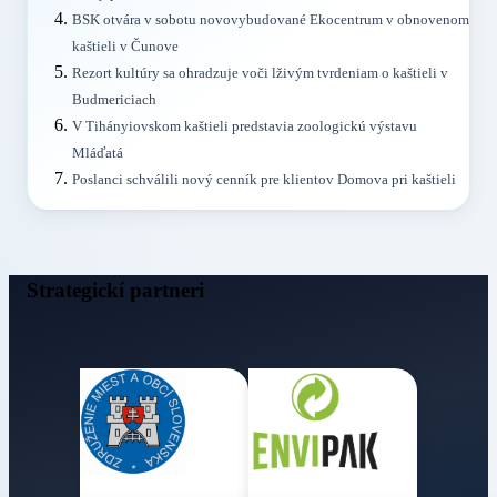
BSK otvára v sobotu novovybudované Ekocentrum v obnovenom
kaštieli v Čunove
Rezort kultúry sa ohradzuje voči lživým tvrdeniam o kaštieli v
Budmericiach
V Tihányiovskom kaštieli predstavia zoologickú výstavu
Mláďatá
Poslanci schválili nový cenník pre klientov Domova pri kaštieli
Strategickí partneri