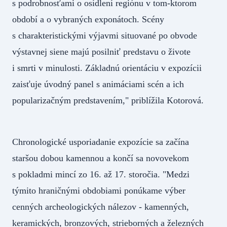
s podrobnosťami o osídlení regiónu v tom-ktorom
období a o vybraných exponátoch. Scény
s charakteristickými výjavmi situované po obvode
výstavnej siene majú posilniť predstavu o živote
i smrti v minulosti. Základnú orientáciu v expozícii
zaisťuje úvodný panel s animáciami scén a ich
popularizačným predstavením," priblížila Kotorová.
Chronologické usporiadanie expozície sa začína
staršou dobou kamennou a končí sa novovekom
s pokladmi mincí zo 16. až 17. storočia. "Medzi
týmito hraničnými obdobiami ponúkame výber
cenných archeologických nálezov - kamenných,
keramických, bronzových, strieborných a železných