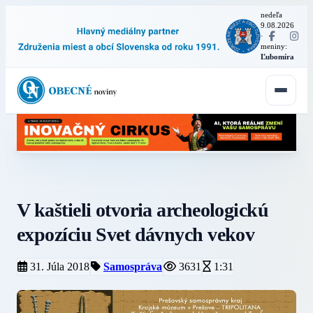
nedeľa
9.08.2026
·
meniny:
Ľubomíra
V kaštieli otvoria archeologickú
expozíciu Svet dávnych vekov
31. Júla 2018
Samospráva
3631
1:31