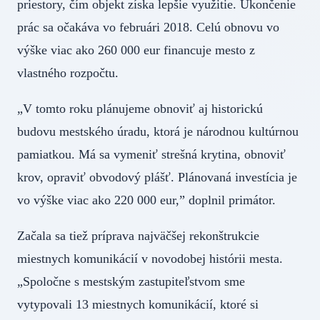
priestory, čím objekt získa lepšie využitie. Ukončenie
prác sa očakáva vo februári 2018. Celú obnovu vo
výške viac ako 260 000 eur financuje mesto z
vlastného rozpočtu.
„V tomto roku plánujeme obnoviť aj historickú
budovu mestského úradu, ktorá je národnou kultúrnou
pamiatkou. Má sa vymeniť strešná krytina, obnoviť
krov, opraviť obvodový plášť. Plánovaná investícia je
vo výške viac ako 220 000 eur,” doplnil primátor.
Začala sa tiež príprava najväčšej rekonštrukcie
miestnych komunikácií v novodobej histórii mesta.
„Spoločne s mestským zastupiteľstvom sme
vytypovali 13 miestnych komunikácií, ktoré si