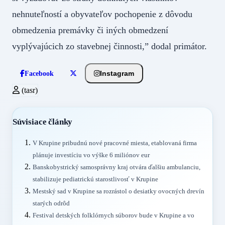
nehnuteľností a obyvateľov pochopenie z dôvodu
obmedzenia premávky či iných obmedzení
vyplývajúcich zo stavebnej činnosti,” dodal primátor.
Instagram
Facebook
(tasr)
Súvisiace články
V Krupine pribudnú nové pracovné miesta, etablovaná firma
plánuje investíciu vo výške 6 miliónov eur
Banskobystrický samosprávny kraj otvára ďalšiu ambulanciu,
stabilizuje pediatrickú starostlivosť v Krupine
Mestský sad v Krupine sa rozrástol o desiatky ovocných drevín
starých odrôd
Festival detských folklórnych súborov bude v Krupine a vo