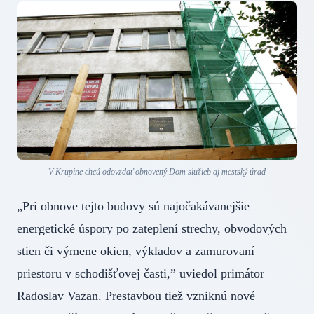
V Krupine chcú odovzdať obnovený Dom služieb aj mestský úrad
„Pri obnove tejto budovy sú najočakávanejšie
energetické úspory po zateplení strechy, obvodových
stien či výmene okien, výkladov a zamurovaní
priestoru v schodišťovej časti,” uviedol primátor
Radoslav Vazan. Prestavbou tiež vzniknú nové