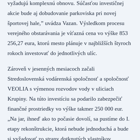
vyžadujú komplexnú obnovu. Súčasťou investičnej
akcie bude aj dobudovanie parkoviska pri novej
športovej hale,” uvádza Vazan. Výsledkom procesu
verejného obstarávania je víťazná cena vo výške 853
256,27 eura, ktorú mesto plánuje v najbližších štyroch
rokoch investovať do jednotlivých ulíc.
Zároveň v jesenných mesiacoch začali
Stredoslovenská vodárenská spoločnosť a spoločnosť
VEOLIA s výmenou rozvodov vody v uliciach
Krupiny. Na túto investíciu sa podarilo zabezpečiť
finančné prostriedky vo výške takmer 250 000 eur.
„Na jar, ihneď ako to počasie dovolí, sa pustíme do I.
etapy rekonštrukcie, ktorá nebude jednoduchá a bude
si vyžadovať zo strany dotknutých vlastníkov