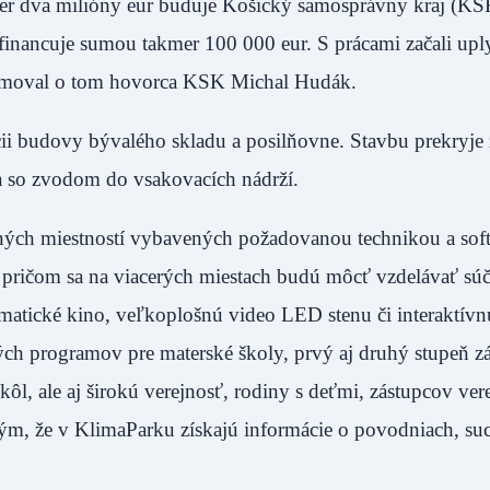
r dva milióny eur buduje Košický samosprávny kraj (KSK
financuje sumou takmer 100 000 eur. S prácami začali upl
formoval o tom hovorca KSK Michal Hudák.
i budovy bývalého skladu a posilňovne. Stavbu prekryje 
a so zvodom do vsakovacích nádrží.
tných miestností vybavených požadovanou technikou a sof
, pričom sa na viacerých miestach budú môcť vzdelávať sú
matické kino, veľkoplošnú video LED stenu či interaktívn
kých programov pre materské školy, prvý aj druhý stupeň 
ôl, ale aj širokú verejnosť, rodiny s deťmi, zástupcov ver
tým, že v KlimaParku získajú informácie o povodniach, su