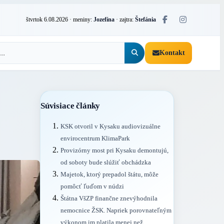
štvrtok 6.08.2026
· meniny:
Jozefína
· zajtra:
Štefánia
Kontakt
Súvisiace články
KSK otvoril v Kysaku audiovizuálne
envirocentrum KlimaPark
Provizórny most pri Kysaku demontujú,
od soboty bude slúžiť obchádzka
Majetok, ktorý prepadol štátu, môže
pomôcť ľuďom v núdzi
Štátna VšZP finančne znevýhodnila
nemocnice ŽSK. Napriek porovnateľným
výkonom im platila menej než