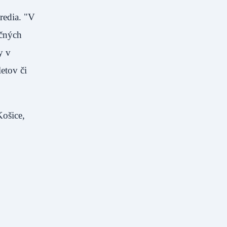
redia. "V
očných
y v
etov či
Košice,