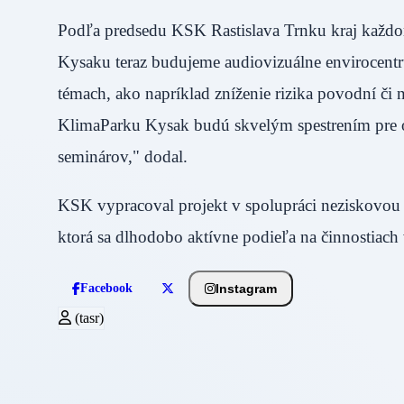
Podľa predsedu KSK Rastislava Trnku kraj každoro
Kysaku teraz budujeme audiovizuálne envirocent
témach, ako napríklad zníženie rizika povodní či
KlimaParku Kysak budú skvelým spestrením pre or
seminárov," dodal.
KSK vypracoval projekt v spolupráci neziskovou 
ktorá sa dlhodobo aktívne podieľa na činnostiach 
Instagram
Facebook
(tasr)