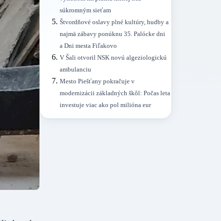
súkromným sieťam
Štvordňové oslavy plné kultúry, hudby a
najmä zábavy ponúknu 35. Palócke dni
a Dni mesta Fiľakovo
V Šali otvoril NSK novú algeziologickú
ambulanciu
Mesto Piešťany pokračuje v
modernizácii základných škôl: Počas leta
investuje viac ako pol milióna eur