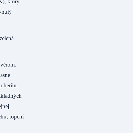
), ktorý
ynulý
zelená
tvérom.
časne
u herňu.
základných
ejnej
chu, topení