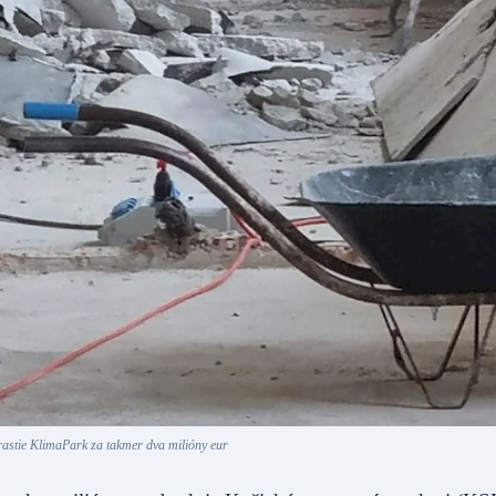
astie KlimaPark za takmer dva milióny eur