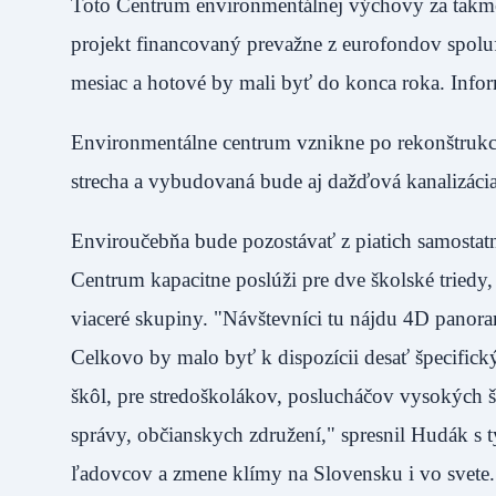
Toto Centrum environmentálnej výchovy za takme
projekt financovaný prevažne z eurofondov spolu
mesiac a hotové by mali byť do konca roka. In
Environmentálne centrum vznikne po rekonštrukci
strecha a vybudovaná bude aj dažďová kanalizáci
Enviroučebňa bude pozostávať z piatich samosta
Centrum kapacitne poslúži pre dve školské triedy
viaceré skupiny. "Návštevníci tu nájdu 4D panora
Celkovo by malo byť k dispozícii desať špecific
škôl, pre stredoškolákov, poslucháčov vysokých šk
správy, občianskych združení," spresnil Hudák s 
ľadovcov a zmene klímy na Slovensku i vo svete.