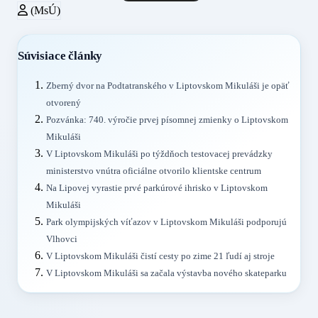
(MsÚ)
Súvisiace články
Zberný dvor na Podtatranského v Liptovskom Mikuláši je opäť
otvorený
Pozvánka: 740. výročie prvej písomnej zmienky o Liptovskom
Mikuláši
V Liptovskom Mikuláši po týždňoch testovacej prevádzky
ministerstvo vnútra oficiálne otvorilo klientske centrum
Na Lipovej vyrastie prvé parkúrové ihrisko v Liptovskom
Mikuláši
Park olympijských víťazov v Liptovskom Mikuláši podporujú
Vlhovci
V Liptovskom Mikuláši čistí cesty po zime 21 ľudí aj stroje
V Liptovskom Mikuláši sa začala výstavba nového skateparku