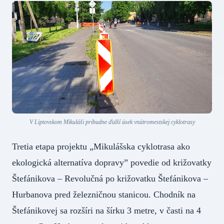
V Liptovskom Mikuláši pribudne ďalší úsek vnútromestskej cyklotrasy
Tretia etapa projektu „Mikulášska cyklotrasa ako
ekologická alternatíva dopravy” povedie od križovatky
Štefánikova – Revolučná po križovatku Štefánikova –
Hurbanova pred železničnou stanicou. Chodník na
Štefánikovej sa rozšíri na šírku 3 metre, v časti na 4