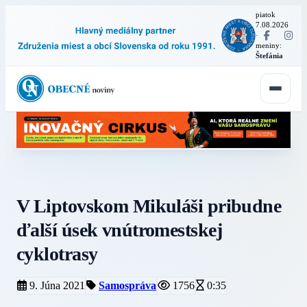
piatok
7.08.2026
·
meniny:
Štefánia
V Liptovskom Mikuláši pribudne
ďalší úsek vnútromestskej
cyklotrasy
9. Júna 2021
Samospráva
1756
0:35