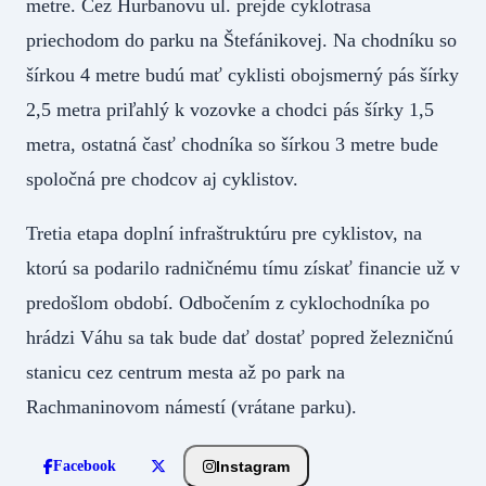
metre. Cez Hurbanovu ul. prejde cyklotrasa
priechodom do parku na Štefánikovej. Na chodníku so
šírkou 4 metre budú mať cyklisti obojsmerný pás šírky
2,5 metra priľahlý k vozovke a chodci pás šírky 1,5
metra, ostatná časť chodníka so šírkou 3 metre bude
spoločná pre chodcov aj cyklistov.
Tretia etapa doplní infraštruktúru pre cyklistov, na
ktorú sa podarilo radničnému tímu získať financie už v
predošlom období. Odbočením z cyklochodníka po
hrádzi Váhu sa tak bude dať dostať popred železničnú
stanicu cez centrum mesta až po park na
Rachmaninovom námestí (vrátane parku).
Instagram
Facebook