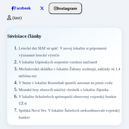
Instagram
Facebook
(tasr)
Súvisiace články
Letecké dni SIAF sú späť: V novej lokalite si pripomenú
významné letecké výročie
V lokalite Urpínskych serpentín vznikne tančiareň
Michalovskú skládku v lokalite Žabany rozširujú, náklady sú 1,4
milióna eur
V Snine v lokalite Kostrubaň spustili automat na pitnú vodu
Mestské lesy obnovili náučný chodník v lokalite Alpinka
V lokalite Schulerloch sprístupnili obnovený vojenský bunker
ÚŽ-6
Spišská Nová Ves: V lokalite Šulerloch zrekonštruovali vojenský
bunker