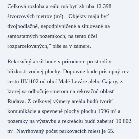
Celková rozloha areálu má byť zhruba 12.398
štvorcových metrov (m²). "Objekty majú byť
dvojpodlažné, nepodpivničené a situované na
samostatných pozemkoch, na tento účel
rozparcelovaných," píše sa v zámere.
Rekreačný areál bude v prírodnom prostredí v
blízkosti vodnej plochy. Dopravne bude prístupný cez
cestu III/1102 od obcí Malé Leváre alebo Gajary, z
ktorej sa odbočuje smerom na rekreačnú oblasť
Rudava. Z celkovej výmery areálu budú tvoriť
komunikácie a spevnené plochy plochu 1596 m² a
pozemky na výstavbu a rekreáciu budú zaberať 10 802
m². Navrhovaný počet parkovacích miest je 65.