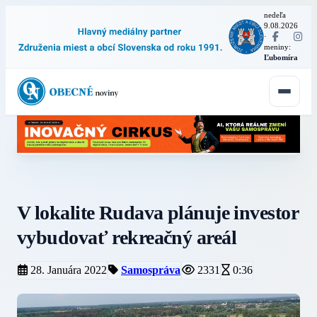
nedeľa
9.08.2026
·
meniny:
Ľubomíra
V lokalite Rudava plánuje investor
vybudovať rekreačný areál
28. Januára 2022
Samospráva
2331
0:36