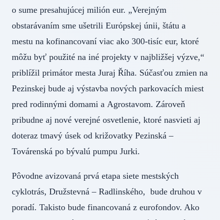
o sume presahujúcej milión eur. „Verejným
obstarávaním sme ušetrili Európskej únii, štátu a
mestu na kofinancovaní viac ako 300-tisíc eur, ktoré
môžu byť použité na iné projekty v najbližšej výzve,“
priblížil primátor mesta Juraj Říha. Súčasťou zmien na
Pezinskej bude aj výstavba nových parkovacích miest
pred rodinnými domami a Agrostavom. Zároveň
pribudne aj nové verejné osvetlenie, ktoré nasvieti aj
doteraz tmavý úsek od križovatky Pezinská –
Továrenská po bývalú pumpu Jurki.
Pôvodne avizovaná prvá etapa siete mestských
cyklotrás, Družstevná – Radlinského, bude druhou v
poradí. Takisto bude financovaná z eurofondov. Ako