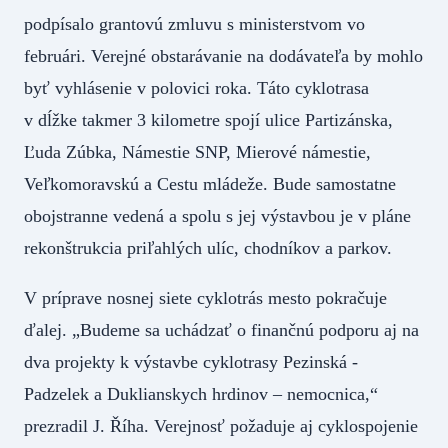
podpísalo grantovú zmluvu s ministerstvom vo
februári. Verejné obstarávanie na dodávateľa by mohlo
byť vyhlásenie v polovici roka. Táto cyklotrasa
v dĺžke takmer 3 kilometre spojí ulice Partizánska,
Ľuda Zúbka, Námestie SNP, Mierové námestie,
Veľkomoravskú a Cestu mládeže. Bude samostatne
obojstranne vedená a spolu s jej výstavbou je v pláne
rekonštrukcia priľahlých ulíc, chodníkov a parkov.
V príprave nosnej siete cyklotrás mesto pokračuje
ďalej. „Budeme sa uchádzať o finančnú podporu aj na
dva projekty k výstavbe cyklotrasy Pezinská -
Padzelek a Duklianskych hrdinov – nemocnica,“
prezradil J. Říha. Verejnosť požaduje aj cyklospojenie