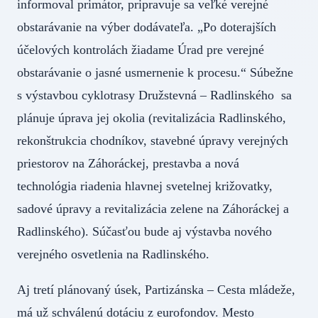
informoval primátor, pripravuje sa veľké verejné
obstarávanie na výber dodávateľa. „Po doterajších
účelových kontrolách žiadame Úrad pre verejné
obstarávanie o jasné usmernenie k procesu.“ Súbežne
s výstavbou cyklotrasy Družstevná – Radlinského sa
plánuje úprava jej okolia (revitalizácia Radlinského,
rekonštrukcia chodníkov, stavebné úpravy verejných
priestorov na Záhoráckej, prestavba a nová
technológia riadenia hlavnej svetelnej križovatky,
sadové úpravy a revitalizácia zelene na Záhoráckej a
Radlinského). Súčasťou bude aj výstavba nového
verejného osvetlenia na Radlinského.
Aj tretí plánovaný úsek, Partizánska – Cesta mládeže,
má už schválenú dotáciu z eurofondov. Mesto