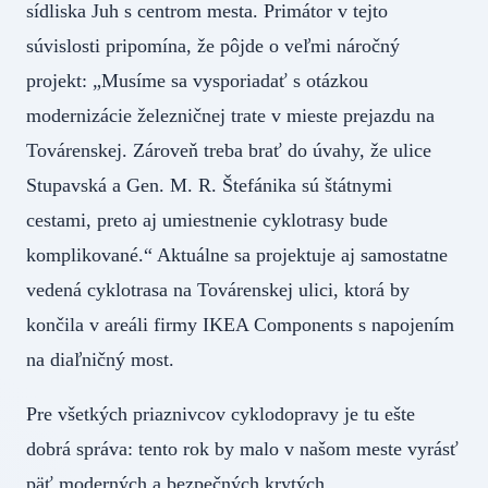
sídliska Juh s centrom mesta. Primátor v tejto
súvislosti pripomína, že pôjde o veľmi náročný
projekt: „Musíme sa vysporiadať s otázkou
modernizácie železničnej trate v mieste prejazdu na
Továrenskej. Zároveň treba brať do úvahy, že ulice
Stupavská a Gen. M. R. Štefánika sú štátnymi
cestami, preto aj umiestnenie cyklotrasy bude
komplikované.“ Aktuálne sa projektuje aj samostatne
vedená cyklotrasa na Továrenskej ulici, ktorá by
končila v areáli firmy IKEA Components s napojením
na diaľničný most.
Pre všetkých priaznivcov cyklodopravy je tu ešte
dobrá správa: tento rok by malo v našom meste vyrásť
päť moderných a bezpečných krytých