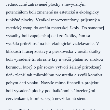
Jednoduché zatrávnené plochy s nevyužitým
potenciálom boli zmenené na estetické a ekologicky
funkčné plochy. Vznikol reprezentatívny, príjemný a
estetický vstup do areálu materskej školy. Do samotnej
výsadby boli zapojené aj deti zo škôlky, čím sa
využila príležitosť na ich ekologické vzdelávanie. V
blízkosti hracej zostavy a pieskoviska v areáli škôlky
boli vysadené tri okrasné kry a väčší platan so širokou
korunou, ktorý o pár rokov vytvorí želaný prirodzený
tieň- zlepší tak mikroklímu prostredia a zvýši komfort
pobytu detí vonku. Navyše mimo financií z projektu
boli vysadené plochy pod balkónmi stálozelenými
červienkami, ktoré zakryjú nevzhľadnú stenu.