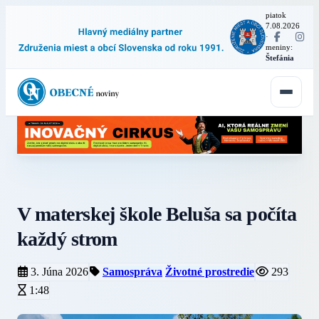
piatok
7.08.2026
·
meniny:
Štefánia
V materskej škole Beluša sa počíta
každý strom
3. Júna 2026
Samospráva
Životné prostredie
293
1:48