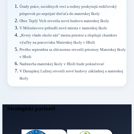
Úrady práce, sociálnych vecí a rodiny poskytujú rodičovský
príspevok po neprijatí dieťaťa do materskej školy
Obec Teplý Vrch otvorila novú budovu materskej školy
V Miloslavove pribudli nové miesta v materskej škole
„Kvety všade okolo nás“ menia priestor a zlepšujú charakter
výučby na pracovisku Materskej školy v Hloži
Prvého septembra sa slávnostne otvorili priestory Materskej školy
v Hloži
Nadstavba materskej školy v Hloži bude pokračovať
V Dunajskej Lužnej otvorili nové budovy základnej a materskej
školy
Strategickí partneri