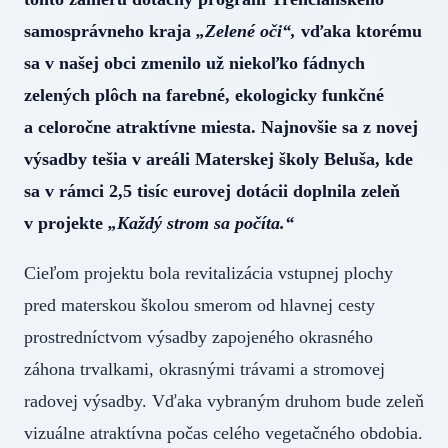
samosprávneho kraja
„Zelené oči“,
vďaka ktorému
sa v našej obci zmenilo už niekoľko fádnych
zelených plôch na farebné, ekologicky funkčné
a celoročne atraktívne miesta. Najnovšie sa z novej
výsadby tešia v areáli Materskej školy Beluša, kde
sa v rámci 2,5 tisíc eurovej dotácii doplnila zeleň
v projekte
„Každý strom sa počíta.“
Cieľom projektu bola revitalizácia vstupnej plochy
pred materskou školou smerom od hlavnej cesty
prostredníctvom výsadby zapojeného okrasného
záhona trvalkami, okrasnými trávami a stromovej
radovej výsadby. Vďaka vybraným druhom bude zeleň
vizuálne atraktívna počas celého vegetačného obdobia.