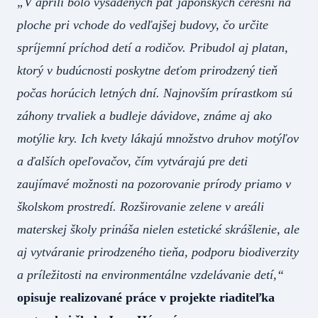
„V apríli bolo vysadených päť japonských čerešní na
ploche pri vchode do vedľajšej budovy, čo určite
spríjemní príchod detí a rodičov. Pribudol aj platan,
ktorý v budúcnosti poskytne deťom prirodzený tieň
počas horúcich letných dní. Najnovším prírastkom sú
záhony trvaliek a budleje dávidove, známe aj ako
motýlie kry. Ich kvety lákajú množstvo druhov motýľov
a ďalších opeľovačov, čím vytvárajú pre deti
zaujímavé možnosti na pozorovanie prírody priamo v
školskom prostredí. Rozširovanie zelene v areáli
materskej školy prináša nielen estetické skrášlenie, ale
aj vytváranie prirodzeného tieňa, podporu biodiverzity
a príležitosti na environmentálne vzdelávanie detí,“
opisuje realizované práce v projekte riaditeľka