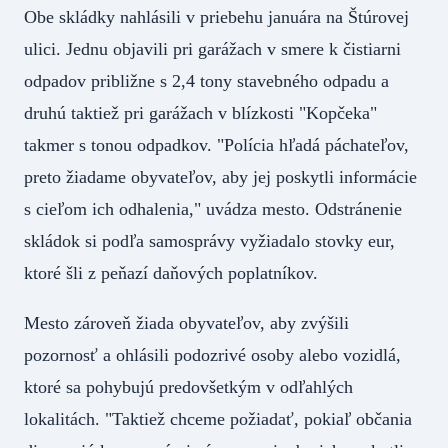
Obe skládky nahlásili v priebehu januára na Štúrovej
ulici. Jednu objavili pri garážach v smere k čistiarni
odpadov približne s 2,4 tony stavebného odpadu a
druhú taktiež pri garážach v blízkosti "Kopčeka"
takmer s tonou odpadkov. "Polícia hľadá páchateľov,
preto žiadame obyvateľov, aby jej poskytli informácie
s cieľom ich odhalenia," uvádza mesto. Odstránenie
skládok si podľa samosprávy vyžiadalo stovky eur,
ktoré šli z peňazí daňových poplatníkov.
Mesto zároveň žiada obyvateľov, aby zvýšili
pozornosť a ohlásili podozrivé osoby alebo vozidlá,
ktoré sa pohybujú predovšetkým v odľahlých
lokalitách. "Taktiež chceme požiadať, pokiaľ občania