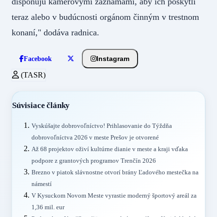
disponujú kamerovými záznamami, aby ich poskytli
teraz alebo v budúcnosti orgánom činným v trestnom
konaní," dodáva radnica.
Instagram
Facebook
(TASR)
Súvisiace články
Vyskúšajte dobrovoľníctvo! Prihlasovanie do Týždňa
dobrovoľníctva 2026 v meste Prešov je otvorené
Až 68 projektov oživí kultúrne dianie v meste a kraji vďaka
podpore z grantových programov Trenčín 2026
Brezno v piatok slávnostne otvorí brány Ľadového mestečka na
námestí
V Kysuckom Novom Meste vyrastie moderný športový areál za
1,36 mil. eur