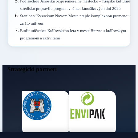
Pod sochou Jánošíka ožije remeselné mestečko – Krajské kultúrne
stredisko pripravilo program v rámci Jánošíkových dní 2025
Stanica v Kysuckom Novom Meste prejde komplexnou premenou
za 1,5 mil. eur
Buďte súčasťou Kráľovského leta v meste Brezno s kráľovským
programom a aktivitami
Strategickí partneri