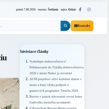
piatok 7.08.2026
· meniny:
Štefánia
· zajtra:
Oskár
Kontakt
Súvisiace články
ciu
Vyskúšajte dobrovoľníctvo!
Prihlasovanie do Týždňa dobrovoľníctva
2026 v meste Prešov je otvorené
Až 68 projektov oživí kultúrne dianie v
meste a kraji vďaka podpore z
grantových programov Trenčín 2026
Brezno v piatok slávnostne otvorí brány
Ľadového mestečka na námestí
V Kysuckom Novom Meste vyrastie