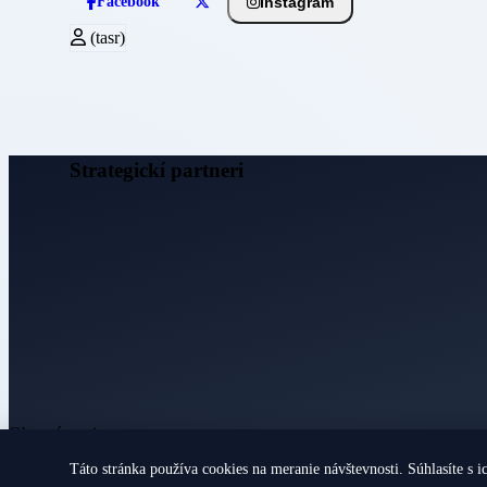
Instagram
Facebook
(tasr)
Strategickí partneri
Obecné noviny
Táto stránka používa cookies na meranie návštevnosti. Súhlasíte s i
© 2026 Všetky práva vyhradené