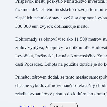
Príspevok mestu poskytlo Ministerstvo investícií,
územie udržateľného mestského rozvoja formou v
zlepší ich technický stav a zvýši sa dopravná vy
336 000 eur, zvyšok dofinancuje mesto.
Dohromady sa obnoví viac ako 11 500 metrov štv
zmlúv vyplýva, že opravy sa dotknú ulíc Budova
Levočská, Prešovská, Letná a Komenského. Zrekon
časti Podsadek. Lehota na použitie dotácie je do
Primátor zároveň dodal, že tento mesiac samospráva
chceme vybudovať nový náučno-rekreačný chodní
zriadiť bezbariérový prístup do kultúrneho domu