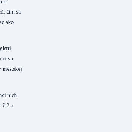
oriť
í, čím sa
ac ako
istri
úrova,
v mestskej
mci nich
 č.2 a