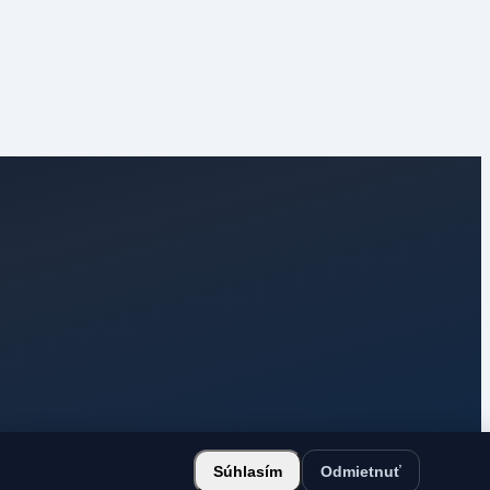
Súhlasím
Odmietnuť