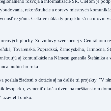
 regionálneho rozvoja a informatizácie SR. Cieľom je podp
ybudovania, rekonštrukcie a opravy miestnych komunikáci
bavenosť regiónu. Celkové náklady projektu sú na úrovni vi
orcových plochy. Zo zmluvy zverejnenej v Centrálnom reg
teľská, Továrenská, Popradská, Zamoyského, Jarmočná, Št
štruujú aj komunikácie na Námestí generála Štefánika a 
 konca budúceho roka.
 poslala žiadosti o dotácie aj na ďalšie tri projekty. "V rá
k lesoparku, vymeniť okná a dvere na meštianskom dome
," uzavrel Tomko.