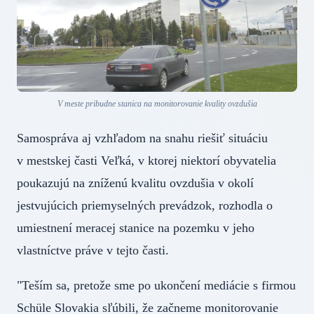
V meste pribudne stanica na monitorovanie kvality ovzdušia
Samospráva aj vzhľadom na snahu riešiť situáciu
v mestskej časti Veľká, v ktorej niektorí obyvatelia
poukazujú na zníženú kvalitu ovzdušia v okolí
jestvujúcich priemyselných prevádzok, rozhodla o
umiestnení meracej stanice na pozemku v jeho
vlastníctve práve v tejto časti.
"Teším sa, pretože sme po ukončení mediácie s firmou
Schüle Slovakia sľúbili, že začneme monitorovanie