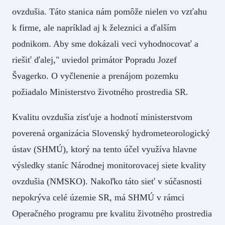
ovzdušia. Táto stanica nám pomôže nielen vo vzťahu
k firme, ale napríklad aj k železnici a ďalším
podnikom. Aby sme dokázali veci vyhodnocovať a
riešiť ďalej," uviedol primátor Popradu Jozef
Švagerko. O vyčlenenie a prenájom pozemku
požiadalo Ministerstvo životného prostredia SR.
Kvalitu ovzdušia zisťuje a hodnotí ministerstvom
poverená organizácia Slovenský hydrometeorologický
ústav (SHMÚ), ktorý na tento účel využíva hlavne
výsledky staníc Národnej monitorovacej siete kvality
ovzdušia (NMSKO). Nakoľko táto sieť v súčasnosti
nepokrýva celé územie SR, má SHMÚ v rámci
Operačného programu pre kvalitu životného prostredia