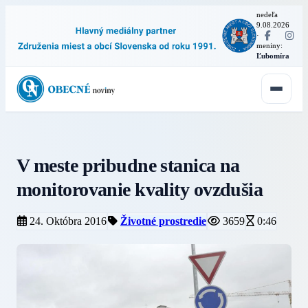
nedeľa
9.08.2026
·
meniny:
Ľubomíra
V meste pribudne stanica na
monitorovanie kvality ovzdušia
24. Októbra 2016
Životné prostredie
3659
0:46