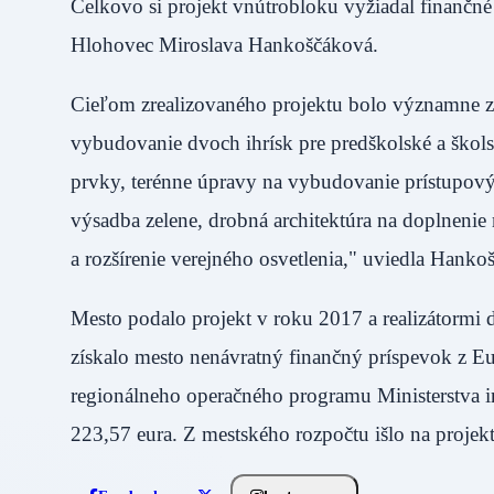
Celkovo si projekt vnútrobloku vyžiadal finančn
Hlohovec Miroslava Hankoščáková.
Cieľom zrealizovaného projektu bolo významne zr
vybudovanie dvoch ihrísk pre predškolské a škols
prvky, terénne úpravy na vybudovanie prístupový
výsadba zelene, drobná architektúra na doplneni
a rozšírenie verejného osvetlenia," uviedla Hanko
Mesto podalo projekt v roku 2017 a realizátormi d
získalo mesto nenávratný finančný príspevok z E
regionálneho operačného programu Ministerstva in
223,57 eura. Z mestského rozpočtu išlo na projek