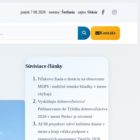
piatok 7.08.2026
· meniny:
Štefánia
· zajtra:
Oskár
Kontakt
Súvisiace články
Fiľakovo žiada o dotáciu na obnovenie
MOPS - tradičné rómske hliadky v meste
chýbajú
Vyskúšajte dobrovoľníctvo!
Prihlasovanie do Týždňa dobrovoľníctva
2026 v meste Prešov je otvorené
Až 68 projektov oživí kultúrne dianie v
meste a kraji vďaka podpore z
grantových programov Trenčín 2026