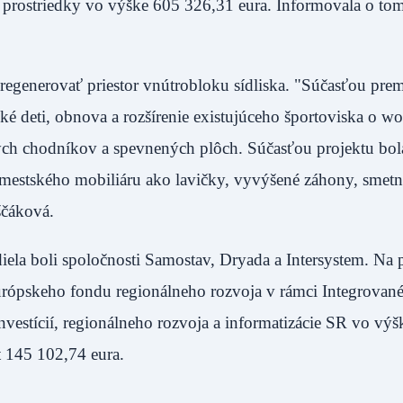
é prostriedky vo výške 605 326,31 eura. Informovala o to
egenerovať priestor vnútrobloku sídliska. "Súčasťou pre
ké deti, obnova a rozšírenie existujúceho športoviska o w
ch chodníkov a spevnených plôch. Súčasťou projektu bola
e mestského mobiliáru ako lavičky, vyvýšené záhony, smet
ščáková.
iela boli spoločnosti Samostav, Dryada a Intersystem. Na 
urópskeho fondu regionálneho rozvoja v rámci Integrovan
vestícií, regionálneho rozvoja a informatizácie SR vo vý
t 145 102,74 eura.