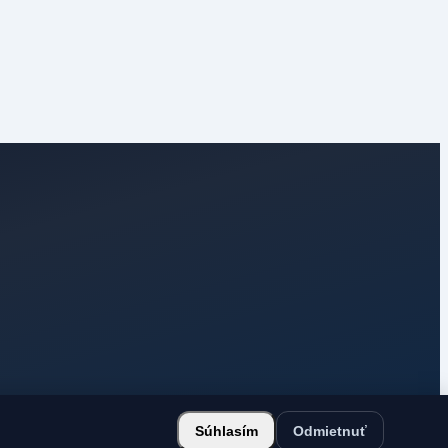
Súhlasím
Odmietnuť