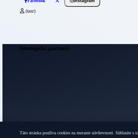
Instagram
Facebook
(tasr)
Strategickí partneri
Obecné noviny
Táto stránka používa cookies na meranie návštevnosti. Súhlasíte s i
© 2026 Všetky práva vyhradené