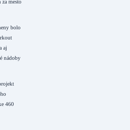
m za mesto
meny bolo
orkout
 aj
né nádoby
projekt
ého
ške 460