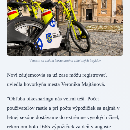
V meste sa začala šiesta sezóna zdieľaných bicyklov
Noví záujemcovia sa už zase môžu registrovať,
uviedla hovorkyňa mesta Veronika Majtánová.
"Obľuba bikesharingu nás veľmi teší. Počet
používateľov rastie a pri počte výpožičiek sa najmä v
letnej sezóne dostávame do extrémne vysokých čísel,
rekordom bolo 1665 výpožičiek za deň v auguste