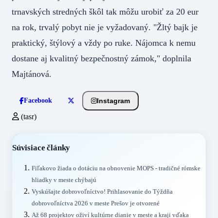
trnavských stredných škôl tak môžu urobiť za 20 eur
na rok, trvalý pobyt nie je vyžadovaný. "Žltý bajk je
praktický, štýlový a vždy po ruke. Nájomca k nemu
dostane aj kvalitný bezpečnostný zámok," doplnila
Majtánová.
Instagram
Facebook
(tasr)
Súvisiace články
Fiľakovo žiada o dotáciu na obnovenie MOPS - tradičné rómske
hliadky v meste chýbajú
Vyskúšajte dobrovoľníctvo! Prihlasovanie do Týždňa
dobrovoľníctva 2026 v meste Prešov je otvorené
Až 68 projektov oživí kultúrne dianie v meste a kraji vďaka