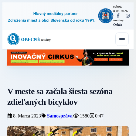
sobota
8.08.2026
·
meniny:
Oskár
V meste sa začala šiesta sezóna
zdieľaných bicyklov
8. Marca 2023
Samospráva
1580
0:47