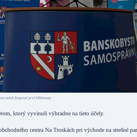
ste začali fungovať prvé bibliomaty
rom, ktorý vyvinuli výhradne na tieto účely.
 obchodného centra Na Troskách pri východe na strešné pa