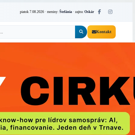
piatok 7.08.2026
· meniny:
Štefánia
· zajtra:
Oskár
Kontakt