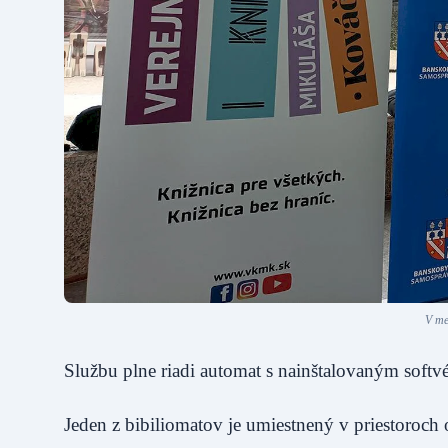
V me
Službu plne riadi automat s nainštalovaným softvé
Jeden z bibiliomatov je umiestnený v priestoroch