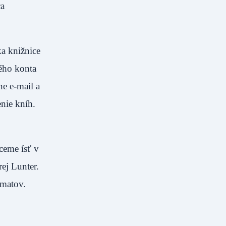
ca
ka knižnice
ého konta
ne e-mail a
nie kníh.
ceme ísť v
ej Lunter.
omatov.