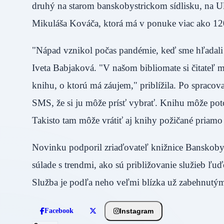
druhý na starom banskobystrickom sídlisku, na Ul
Mikuláša Kováča, ktorá má v ponuke viac ako 120
"Nápad vznikol počas pandémie, keď sme hľadali s
Iveta Babjaková. "V našom bibliomate si čitateľ 
knihu, o ktorú má záujem," priblížila. Po spraco
SMS, že si ju môže prísť vybrať. Knihu môže poto
Takisto tam môže vrátiť aj knihy požičané priamo
Novinku podporil zriaďovateľ knižnice Banskoby
súlade s trendmi, ako sú približovanie služieb ľ
Služba je podľa neho veľmi blízka už zabehnutý
Instagram
Facebook