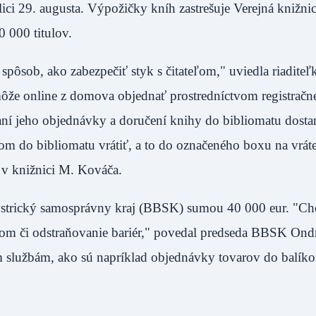
ici 29. augusta. Výpožičky kníh zastrešuje Verejná knižni
 000 titulov.
pôsob, ako zabezpečiť styk s čitateľom," uviedla riaditeľ
môže online z domova objednať prostredníctvom registračn
vaní jeho objednávky a doručení knihy do bibliomatu dosta
m do bibliomatu vrátiť, a to do označeného boxu na vráte
 v knižnici M. Kováča.
strický samosprávny kraj (BBSK) sumou 40 000 eur. "Ch
uďom či odstraňovanie bariér," povedal predseda BBSK Ondr
m službám, ako sú napríklad objednávky tovarov do balík