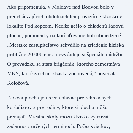
Ako pripomenula, v Moldave nad Bodvou bolo v
predchádzajúcich obdobiach len provizórne klzisko v
lokalite Pod kopcom. Keďže nešlo o chladenú ľadovú
plochu, podmienky na korčuľovanie boli obmedzené.
„Mestské zastupiteľstvo schválilo na zriadenie klziska
približne 20.000 eur a nevyžaduje si špeciálnu údržbu.
O prevádzku sa stará brigádnik, ktorého zamestnáva
MKS, ktoré za chod klziska zodpovedá,“ povedala
Koložová.
Ľadová plocha je určená hlavne pre rekreačných
korčuliarov a pre rodiny, ktoré si plochu môžu
prenajať. Miestne školy môžu klzisko využívať
zadarmo v určených termínoch. Počas sviatkov,