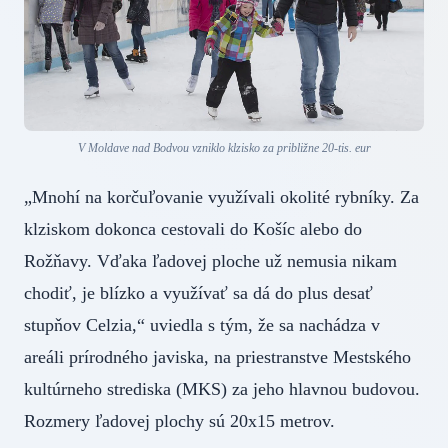
V Moldave nad Bodvou vzniklo klzisko za približne 20-tis. eur
„Mnohí na korčuľovanie využívali okolité rybníky. Za
klziskom dokonca cestovali do Košíc alebo do
Rožňavy. Vďaka ľadovej ploche už nemusia nikam
chodiť, je blízko a využívať sa dá do plus desať
stupňov Celzia,“ uviedla s tým, že sa nachádza v
areáli prírodného javiska, na priestranstve Mestského
kultúrneho strediska (MKS) za jeho hlavnou budovou.
Rozmery ľadovej plochy sú 20x15 metrov.