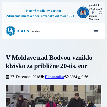
pondelok
10.08.2026
·
meniny:
Vavrinec
V Moldave nad Bodvou vzniklo
klzisko za približne 20-tis. eur
27. Decembra 2018
Ekonomika
2864
0:56