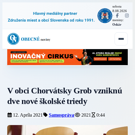
sobota
8.08.2026
·
meniny:
Oskár
V obci Chorvátsky Grob vzniknú
dve nové školské triedy
12. Apríla 2021
Samospráva
2021
0:44