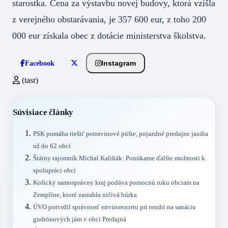
starostka. Cena za výstavbu novej budovy, ktorá vzišla
z verejného obstarávania, je 357 600 eur, z toho 200
000 eur získala obec z dotácie ministerstva školstva.
Instagram
Facebook
(tasr)
Súvisiace články
PSK pomáha riešiť potravinové púšte, pojazdné predajne jazdia
už do 62 obcí
Štátny tajomník Michal Kaliňák: Ponúkame ďalšie možnosti k
spolupráci obcí
Košický samosprávny kraj podáva pomocnú ruku obciam na
Zemplíne, ktoré zasiahla ničivá búrka
ÚVO potvrdil správnosť envirorezortu pri tendri na sanáciu
gudrónových jám v obci Predajná