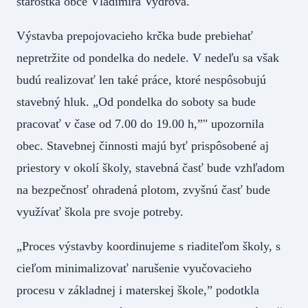
starostka obce Vladimíra Vydrová.
Výstavba prepojovacieho krčka bude prebiehať
nepretržite od pondelka do nedele. V nedeľu sa však
budú realizovať len také práce, ktoré nespôsobujú
stavebný hluk. „Od pondelka do soboty sa bude
pracovať v čase od 7.00 do 19.00 h,”" upozornila
obec. Stavebnej činnosti majú byť prispôsobené aj
priestory v okolí školy, stavebná časť bude vzhľadom
na bezpečnosť ohradená plotom, zvyšnú časť bude
využívať škola pre svoje potreby.
„Proces výstavby koordinujeme s riaditeľom školy, s
cieľom minimalizovať narušenie vyučovacieho
procesu v základnej i materskej škole,” podotkla